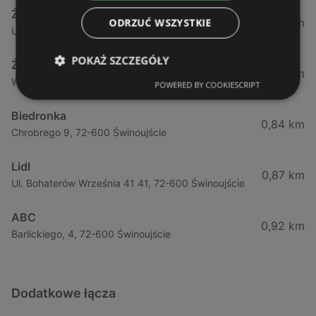
Żabka
0,64 km
ODRZUĆ WSZYSTKIE
Ul. Barlickiego 4d / 2, 72-602 Świnoujście
POKAŻ SZCZEGÓŁY
Żabka
0,74 km
Wybrzeze Władysława Iv 11, 72-600 Świnoujście
POWERED BY COOKIESCRIPT
Biedronka
0,84 km
Chrobrego 9, 72-600 Świnoujście
Lidl
0,87 km
Ul. Bohaterów Września 41 41, 72-600 Świnoujście
ABC
0,92 km
Barlickiego, 4, 72-600 Świnoujście
Dodatkowe łącza