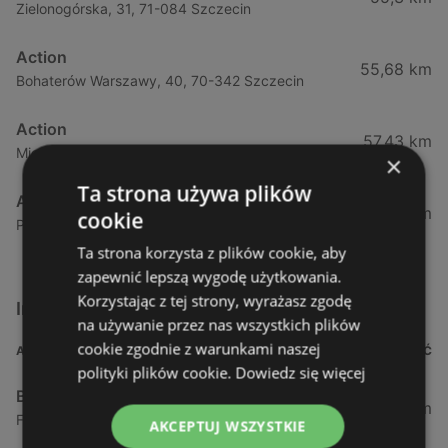
Zielonogórska, 31, 71-084 Szczecin
Action
55,68 km
Bohaterów Warszawy, 40, 70-342 Szczecin
Action
57,43 km
Mieszka, I63, 70-011 Szczecin
×
Ta strona używa plików
Action
58,59 km
cookie
Południowa 18, 71-001 Szczecin
Ta strona korzysta z plików cookie, aby
zapewnić lepszą wygodę użytkowania.
Korzystając z tej strony, wyrażasz zgodę
Inne sklepy Supermarkety w pobliżu
na używanie przez nas wszystkich plików
cookie zgodnie z warunkami naszej
ADRES
ODLEGŁOŚĆ
polityki plików cookie.
Dowiedz się więcej
Biedronka
0,23 km
Fińska 4, 72-602 Świnoujście
AKCEPTUJ WSZYSTKIE