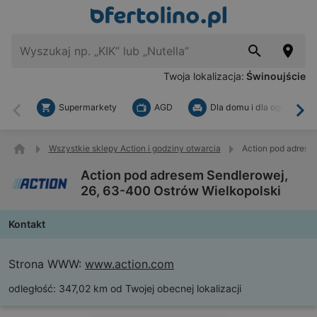
Twoja lokalizacja:
Świnoujście
Supermarkety
AGD
Dla domu i dla ogrodu
Wstecz
Dal
Wszystkie sklepy Action i godziny otwarcia
Action pod adrese
Action pod adresem Sendlerowej,
26, 63-400 Ostrów Wielkopolski
Kontakt
Strona WWW:
www.action.com
odległość:
347,02 km od Twojej obecnej lokalizacji