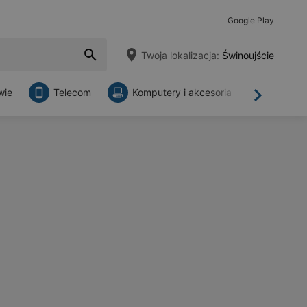
Google Play
Twoja lokalizacja:
Świnoujście
wie
Telecom
Komputery i akcesoria
Sklepy
Dalej