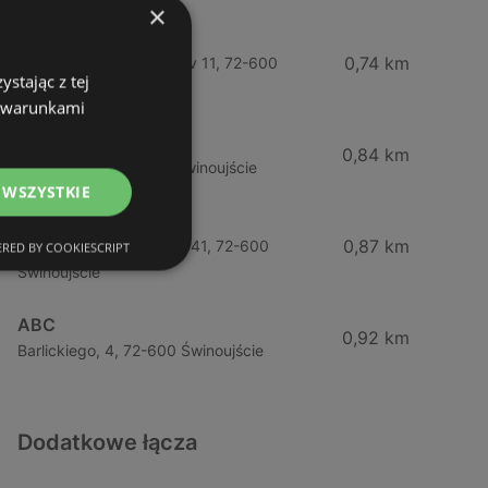
×
Żabka
0,74 km
Wybrzeze Władysława Iv 11, 72-600
stając z tej
Świnoujście
z warunkami
Biedronka
0,84 km
Chrobrego 9, 72-600 Świnoujście
 WSZYSTKIE
Lidl
0,87 km
Ul. Bohaterów Września 41, 72-600
RED BY COOKIESCRIPT
Świnoujście
ABC
0,92 km
Barlickiego, 4, 72-600 Świnoujście
Dodatkowe łącza