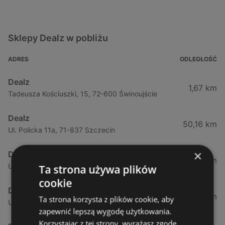
Sklepy Dealz w pobliżu
ADRES
ODLEGŁOŚĆ
Dealz
1,67 km
Tadeusza Kościuszki, 15, 72-600 Świnoujście
Dealz
50,16 km
Ul. Policka 11a, 71-837 Szczecin
×
Dealz
57,33 km
Ul. Mieszka I63, 71-899 Szczecin
Ta strona używa plików
cookie
Dealz
58,65 km
Ta strona korzysta z plików cookie, aby
Ul. Południowa 18 / 20, 71-001 Szczecin
zapewnić lepszą wygodę użytkowania.
Korzystając z tej strony, wyrażasz zgodę