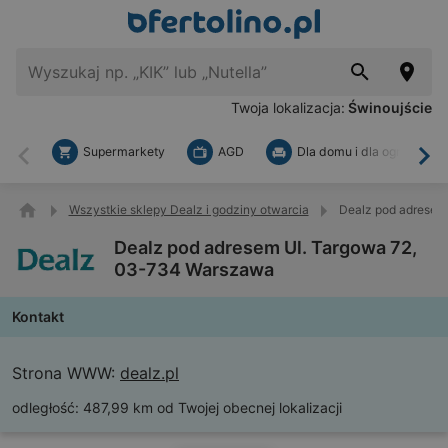
Twoja lokalizacja:
Świnoujście
Supermarkety
AGD
Dla domu i dla ogrodu
Wstecz
Dal
Wszystkie sklepy Dealz i godziny otwarcia
Dealz pod adresem
Dealz pod adresem Ul. Targowa 72,
03-734 Warszawa
Kontakt
Strona WWW:
dealz.pl
odległość:
487,99 km od Twojej obecnej lokalizacji