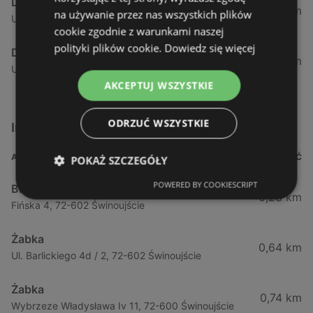
Dealz
61,34 km
na używanie przez nas wszystkich plików
Ul. Starogrodzka 6, 72-300 Gryfice
cookie zgodnie z warunkami naszej
polityki plików cookie.
Dowiedz się więcej
Dealz
78,34 km
Ul. Stargardzka 1, 73-110 Stargard Szczeciński
AKCEPTUJ WSZYSTKIE
ODRZUĆ WSZYSTKIE
Inne sklepy Supermarkety w pobliżu
ADRES
ODLEGŁOŚĆ
POKAŻ SZCZEGÓŁY
POWERED BY COOKIESCRIPT
Biedronka
0,23 km
Fińska 4, 72-602 Świnoujście
Żabka
0,64 km
Ul. Barlickiego 4d / 2, 72-602 Świnoujście
Żabka
0,74 km
Wybrzeze Władysława Iv 11, 72-600 Świnoujście