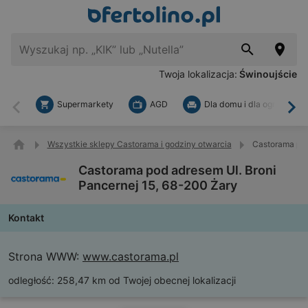
Twoja lokalizacja:
Świnoujście
Supermarkety
AGD
Dla domu i dla ogrodu
Wstecz
Dal
Wszystkie sklepy Castorama i godziny otwarcia
Castorama pod
Castorama pod adresem Ul. Broni
Pancernej 15, 68-200 Żary
Kontakt
Strona WWW:
www.castorama.pl
odległość:
258,47 km od Twojej obecnej lokalizacji