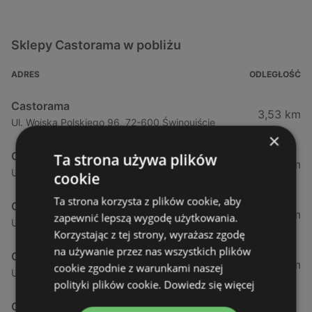
Sklepy Castorama w pobliżu
ADRES
ODLEGŁOŚĆ
Castorama
3,53 km
Ul. Wojska Polskiego 96, 72-600 Świnoujście
×
Castorama
Ta strona używa plików
54,66 km
Ul. Ku Słońcu 67b, 71-047 Mierzyn
cookie
Ta strona korzysta z plików cookie, aby
Castorama
57,77 km
zapewnić lepszą wygodę użytkowania.
Ul. Południowa 21, 71-001 Szczecin
Korzystając z tej strony, wyrażasz zgodę
na używanie przez nas wszystkich plików
Castorama
63,04 km
cookie zgodnie z warunkami naszej
Ul. Wiosenna 80, 70-807 Szczecin
polityki plików cookie.
Dowiedz się więcej
Castorama