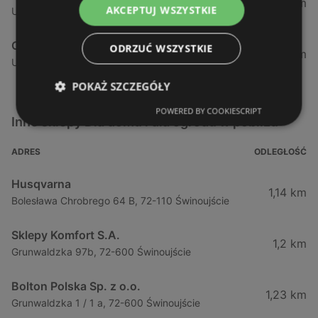
80,82 km
AKCEPTUJ WSZYSTKIE
Ul. Stargardzka 1b, 73-110 Stargard Szczeciński
Castorama
ODRZUĆ WSZYSTKIE
130,32 km
Ul. Paderewskiego 2, 75-736 Koszalin
POKAŻ SZCZEGÓŁY
POWERED BY COOKIESCRIPT
Inne sklepy Dla domu i dla ogrodu w pobliżu
ADRES
ODLEGŁOŚĆ
Husqvarna
1,14 km
Bolesława Chrobrego 64 B, 72-110 Świnoujście
Sklepy Komfort S.A.
1,2 km
Grunwaldzka 97b, 72-600 Świnoujście
Bolton Polska Sp. z o.o.
1,23 km
Grunwaldzka 1 / 1 a, 72-600 Świnoujście