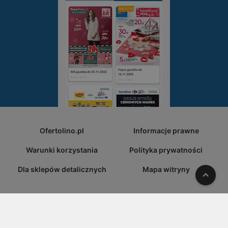
Ofertolino.pl
Informacje prawne
Warunki korzystania
Polityka prywatności
Dla sklepów detalicznych
Mapa witryny
W gó