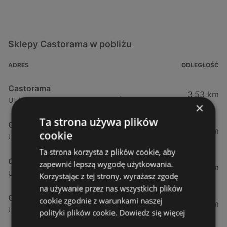
Sklepy Castorama w pobliżu
ADRES
ODLEGŁOŚĆ
Castorama
3,53 km
Ul. Wojska Polskiego 96, 72-600 Świnoujście
×
Ta strona używa plików
Castorama
54,66 km
cookie
Ul. Ku Słońcu 67b, 71-047 Mierzyn
Ta strona korzysta z plików cookie, aby
Castorama
zapewnić lepszą wygodę użytkowania.
57,77 km
Ul. Południowa 21, 71-001 Szczecin
Korzystając z tej strony, wyrażasz zgodę
na używanie przez nas wszystkich plików
Castorama
cookie zgodnie z warunkami naszej
63,04 km
Ul. Wiosenna 80, 70-807 Szczecin
polityki plików cookie.
Dowiedz się więcej