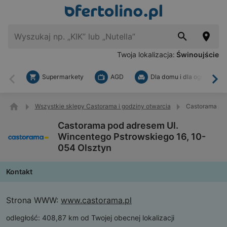
Twoja lokalizacja:
Świnoujście
Supermarkety
AGD
Dla domu i dla ogrodu
Wstecz
Dal
Wszystkie sklepy Castorama i godziny otwarcia
Castorama pod
Castorama pod adresem Ul.
Wincentego Pstrowskiego 16, 10-
054 Olsztyn
Kontakt
Strona WWW:
www.castorama.pl
odległość:
408,87 km od Twojej obecnej lokalizacji