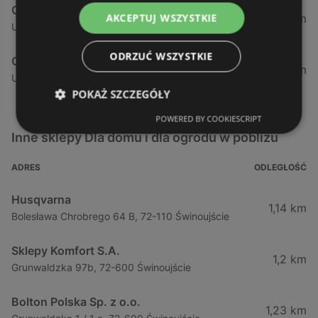
Castorama
AKCEPTUJ WSZYSTKIE
80,82 km
Ul. Stargardzka 1b, 73-110 Stargard Szczeciński
ODRZUĆ WSZYSTKIE
Castorama
130,32 km
Ul. Paderewskiego 2, 75-736 Koszalin
POKAŻ SZCZEGÓŁY
POWERED BY COOKIESCRIPT
Inne sklepy Dla domu i dla ogrodu w pobliżu
ADRES
ODLEGŁOŚĆ
Husqvarna
1,14 km
Bolesława Chrobrego 64 B, 72-110 Świnoujście
Sklepy Komfort S.A.
1,2 km
Grunwaldzka 97b, 72-600 Świnoujście
Bolton Polska Sp. z o.o.
1,23 km