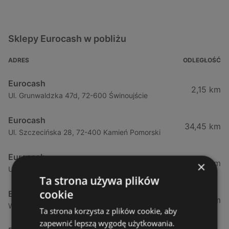
Sklepy Eurocash w pobliżu
ADRES
ODLEGŁOŚĆ
Eurocash
2,15 km
Ul. Grunwaldzka 47d, 72-600 Świnoujście
Eurocash
34,45 km
Ul. Szczecińska 28, 72-400 Kamień Pomorski
Eurocash
54,29 km
×
Ul. Tartaczna 2, 72-100 Goleniów
Ta strona używa plików
cookie
Eurocash
58,98 km
Warzymice 43, 72-005 Mierzyn
Ta strona korzysta z plików cookie, aby
zapewnić lepszą wygodę użytkowania.