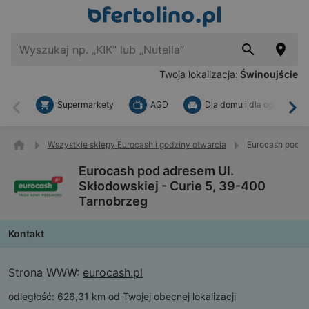
Twoja lokalizacja:
Świnoujście
Supermarkety
AGD
Dla domu i dla ogrodu
Wstecz
Dal
Wszystkie sklepy Eurocash i godziny otwarcia
Eurocash pod ad
Eurocash pod adresem Ul.
Skłodowskiej - Curie 5, 39-400
Tarnobrzeg
Kontakt
Strona WWW:
eurocash.pl
odległość:
626,31 km od Twojej obecnej lokalizacji