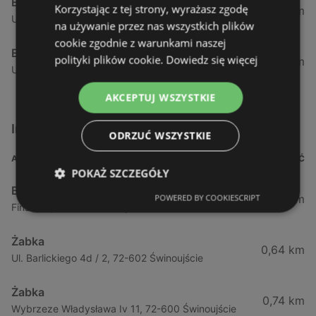
Eurocash
Korzystając z tej strony, wyrażasz zgodę
63,12 km
Ul. Jesienna 14, 70-807 Szczecin
na używanie przez nas wszystkich plików
cookie zgodnie z warunkami naszej
Eurocash
polityki plików cookie.
Dowiedz się więcej
69,66 km
Ul. Starogardzka 29 C, 72-130 Maszewo
AKCEPTUJ WSZYSTKIE
Inne sklepy Supermarkety w pobliżu
ODRZUĆ WSZYSTKIE
ADRES
ODLEGŁOŚĆ
POKAŻ SZCZEGÓŁY
Biedronka
0,23 km
POWERED BY COOKIESCRIPT
Fińska 4, 72-602 Świnoujście
Żabka
0,64 km
Ul. Barlickiego 4d / 2, 72-602 Świnoujście
Żabka
0,74 km
Wybrzeze Władysława Iv 11, 72-600 Świnoujście