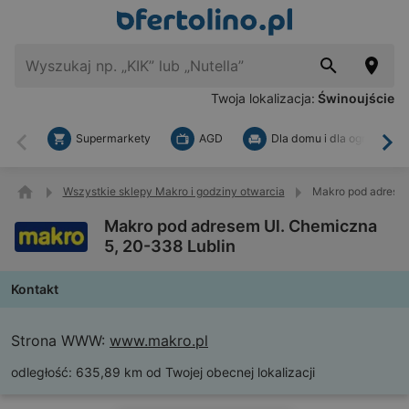
Twoja lokalizacja:
Świnoujście
Supermarkety
AGD
Dla domu i dla ogrodu
Wstecz
Dal
Wszystkie sklepy Makro i godziny otwarcia
Makro pod adresem
Makro pod adresem Ul. Chemiczna
5, 20-338 Lublin
Kontakt
Strona WWW:
www.makro.pl
odległość:
635,89 km od Twojej obecnej lokalizacji