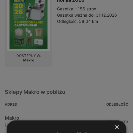
nomia 2026
Gazetka – 156 stron
Gazetka ważna do:
31.12.2026
Odległość:
58,04 km
DOSTĘPNY W:
Makro
Sklepy Makro w pobliżu
ADRES
ODLEGŁOŚĆ
Makro
58,04 km
×
Ul. Południowa 35, 71-001 Szczecin