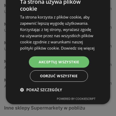
Ta strona używa plików
Makro
cookie
126,8 km
Ul. Syrenki, 1, 75-001 Koszalin
Ta strona korzysta z plików cookie, aby
zapewnić lepszą wygodę użytkowania.
Makro
191,41 km
Korzystając z tej strony, wyrażasz zgodę
Ul. Jana Kilińskiego, 26, 76-200 Słupsk
na używanie przez nas wszystkich plików
cookie zgodnie z warunkami naszej
Makro
232,03 km
polityki plików cookie.
Dowiedz się więcej
Ul. Gorzowska, 2, 65-119 Zielona Góra
Makro
AKCEPTUJ WSZYSTKIE
240,29 km
Al. Solidarności 51, 60-101 Poznań
ODRZUĆ WSZYSTKIE
Makro
263,35 km
Al. Jana Pawła Ii 123, 85-001 Bydgoszcz
POKAŻ SZCZEGÓŁY
POWERED BY COOKIESCRIPT
Inne sklepy Supermarkety w pobliżu