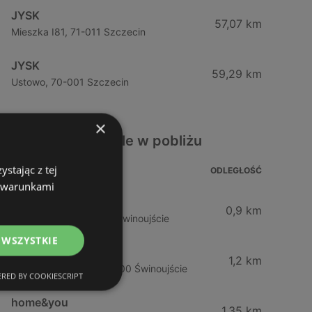
JYSK
57,07 km
Mieszka I81, 71-011 Szczecin
JYSK
59,29 km
Ustowo, 70-001 Szczecin
×
Inne sklepy Meble w pobliżu
stając z tej
ADRES
ODLEGŁOŚĆ
z warunkami
Bodzio
0,9 km
Chrobrego 14, 72-600 Świnoujście
 WSZYSTKIE
Sklepy Komfort S.A.
1,2 km
Grunwaldzka 97b, 72-600 Świnoujście
RED BY COOKIESCRIPT
home&you
1,35 km