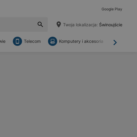
Google Play
Twoja lokalizacja:
Świnoujście
wie
Telecom
Komputery i akcesoria
Sklepy
Dalej