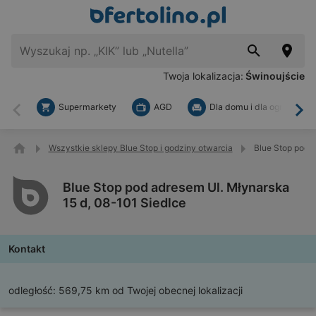
Twoja lokalizacja:
Świnoujście
Supermarkety
AGD
Dla domu i dla ogrodu
Wstecz
Dal
Wszystkie sklepy Blue Stop i godziny otwarcia
Blue Stop pod a
Blue Stop pod adresem Ul. Młynarska
15 d, 08-101 Siedlce
Kontakt
odległość:
569,75 km od Twojej obecnej lokalizacji