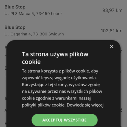
Blue Stop
93,97 km
Ul. Pl 3 Marca 5, 73-150 Łobez
Blue Stop
102,81 km
Ul. Gagarina 4, 78-300 Świdwin
×
Blue Stop
152,9 km
Ta strona używa plików
Ul. Sikorskiego 13, 66-436 Słońsk
cookie
Blue Stop
Ta strona korzysta z plików cookie, aby
168,44 km
Ul. Tamka 6, 78-425 Biały Bór
zapewnić lepszą wygodę użytkowania.
Korzystając z tej strony, wyrażasz zgodę
na używanie przez nas wszystkich plików
cookie zgodnie z warunkami naszej
Inne sklepy Kosmetyki w pobliżu
polityki plików cookie.
Dowiedz się więcej
ADRES
ODLEGŁOŚĆ
AKCEPTUJ WSZYSTKIE
Rossmann
0,99 km