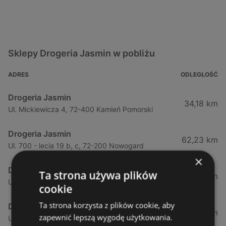
Sklepy Drogeria Jasmin w pobliżu
ADRES
ODLEGŁOŚĆ
Drogeria Jasmin
34,18 km
Ul. Mickiewicza 4, 72-400 Kamień Pomorski
Drogeria Jasmin
62,23 km
Ul. 700 - lecia 19 b, c, 72-200 Nowogard
×
Drogeria Jasmin
Ta strona używa plików
91,04 km
Ul. Walki Młodych 32, 78-100 Kołobrzeg
cookie
Ta strona korzysta z plików cookie, aby
Drogeria Jasmin
94,97 km
zapewnić lepszą wygodę użytkowania.
Ul. Białogardzka 1, 78-314 Świdwin