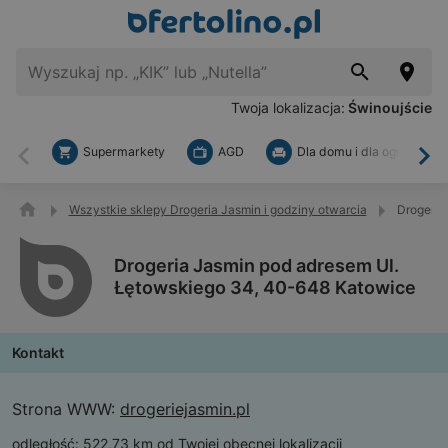
Twoja lokalizacja:
Świnoujście
Supermarkety
AGD
Dla domu i dla ogrodu
Wstecz
Dal
Wszystkie sklepy Drogeria Jasmin i godziny otwarcia
Drogeria
Drogeria Jasmin pod adresem Ul.
Łętowskiego 34, 40-648 Katowice
Kontakt
Strona WWW:
drogeriejasmin.pl
odległość:
522,73 km od Twojej obecnej lokalizacji