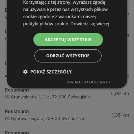
Korzystając z tej strony, wyrażasz zgodę
na używanie przez nas wszystkich plików
Drogeria Jasmin
98,87 km
cookie zgodnie z warunkami naszej
Ul. Krakowska 285, 78-300 Świdwin
polityki plików cookie.
Dowiedz się więcej
Drogeria Jasmin
100,11 km
Ul. 3 Marca 4, 78-300 Świdwin
AKCEPTUJ WSZYSTKIE
ODRZUĆ WSZYSTKIE
Inne sklepy Kosmetyki w pobliżu
POKAŻ SZCZEGÓŁY
ADRES
ODLEGŁOŚĆ
POWERED BY COOKIESCRIPT
Rossmann
0,99 km
Ul. Grunwaldzka 1 / 1 a, 72-600 Świnoujście
Rossmann
1,35 km
Ul. Dąbrowskiego 5, 72-600 Świnoujście
Rossmann