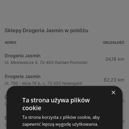
Sklepy Drogeria Jasmin w pobliżu
ADRES
ODLEGŁOŚĆ
Drogeria Jasmin
34,18 km
Ul. Mickiewicza 4, 72-400 Kamień Pomorski
Drogeria Jasmin
62,23 km
Ul. 700 - lecia 19 b, c, 72-200 Nowogard
×
Drogeria Jasmin
Ta strona używa plików
91,04 km
Ul. Walki Młodych 32, 78-100 Kołobrzeg
cookie
Ta strona korzysta z plików cookie, aby
Drogeria Jasmin
94,97 km
zapewnić lepszą wygodę użytkowania.
Ul. Białogardzka 1, 78-314 Świdwin