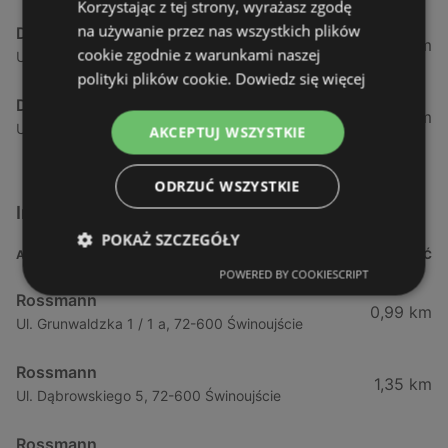
Korzystając z tej strony, wyrażasz zgodę
na używanie przez nas wszystkich plików
Drogeria Jasmin
98,87 km
cookie zgodnie z warunkami naszej
Ul. Krakowska 285, 78-300 Świdwin
polityki plików cookie.
Dowiedz się więcej
Drogeria Jasmin
100,11 km
Ul. 3 Marca 4, 78-300 Świdwin
AKCEPTUJ WSZYSTKIE
ODRZUĆ WSZYSTKIE
Inne sklepy Kosmetyki w pobliżu
POKAŻ SZCZEGÓŁY
ADRES
ODLEGŁOŚĆ
POWERED BY COOKIESCRIPT
Rossmann
0,99 km
Ul. Grunwaldzka 1 / 1 a, 72-600 Świnoujście
Rossmann
1,35 km
Ul. Dąbrowskiego 5, 72-600 Świnoujście
Rossmann