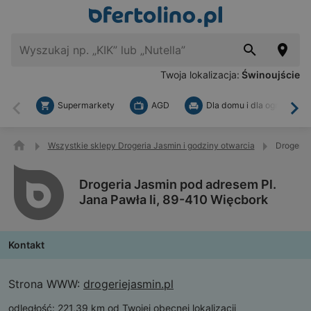
Twoja lokalizacja:
Świnoujście
Supermarkety
AGD
Dla domu i dla ogrodu
Wstecz
Dal
Wszystkie sklepy Drogeria Jasmin i godziny otwarcia
Drogeria
Drogeria Jasmin pod adresem Pl.
Jana Pawła Ii, 89-410 Więcbork
Kontakt
Strona WWW:
drogeriejasmin.pl
odległość:
221,39 km od Twojej obecnej lokalizacji