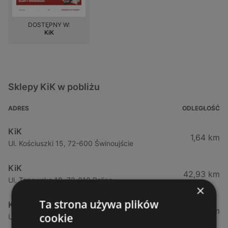
DOSTĘPNY W:
KiK
Sklepy KiK w pobliżu
ADRES
ODLEGŁOŚĆ
KiK
1,64 km
Ul. Kościuszki 15, 72-600 Świnoujście
KiK
42,93 km
Ul. Tanowska 18, 72-010 Police
×
Ta strona używa plików
KiK
53,64 km
cookie
Ul. Dworcowa 9, 72-100 Goleniow