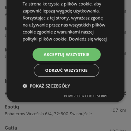
Ta strona korzysta z plików cookie, aby
KiK
zapewnić lepszą wygodę użytkowania.
55,66 km
Al. Bohaterow Warszawy 42, 70-342 Szczecin
Korzystając z tej strony, wyrażasz zgodę
na używanie przez nas wszystkich plików
KiK
cookie zgodnie z warunkami naszej
57,16 km
Ul. Mieszka 63, 64, 71-011 Szczecin
polityki plików cookie.
Dowiedz się więcej
KiK
58,59 km
AKCEPTUJ WSZYSTKIE
Ul.poludniowa 18, 71-001 Szczecin
ODRZUĆ WSZYSTKIE
Inne sklepy Odzież i obuwie w pobliżu
POKAŻ SZCZEGÓŁY
ADRES
ODLEGŁOŚĆ
POWERED BY COOKIESCRIPT
Esotiq
1,07 km
Bohaterow Września 6/4, 72-600 Świnoujście
Gatta