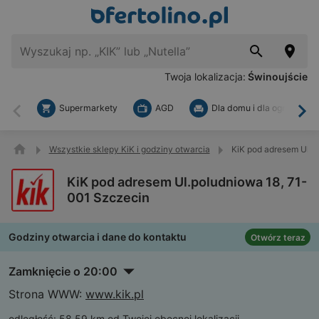
Twoja lokalizacja:
Świnoujście
Supermarkety
AGD
Dla domu i dla ogrodu
Wstecz
Dal
Wszystkie sklepy KiK i godziny otwarcia
KiK pod adresem Ul.p
KiK pod adresem Ul.poludniowa 18, 71-
001 Szczecin
Godziny otwarcia i dane do kontaktu
Otwórz teraz
Zamknięcie o 20:00
Strona WWW:
www.kik.pl
odległość:
58,59 km od Twojej obecnej lokalizacji