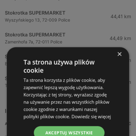
Stokrotka SUPERMARKET
44,41 km
Wyszyńskiego 13, 72-009 Police
Stokrotka SUPERMARKET
44,49 km
Zamenhofa 7a, 72-011 Police
×
Stokrotka SUPERMARKET
50,76 km
Ta strona używa plików
Bezrzecze Górna 7a, 71-218 Szczecin
cookie
Stokrotka SUPERMARKET
Ta strona korzysta z plików cookie, aby
52,5 km
Tatrzańska 3, 71-455 Szczecin
zapewnić lepszą wygodę użytkowania.
Korzystając z tej strony, wyrażasz zgodę
na używanie przez nas wszystkich plików
cookie zgodnie z warunkami naszej
Inne sklepy Supermarkety w pobliżu
polityki plików cookie.
Dowiedz się więcej
ADRES
ODLEGŁOŚĆ
AKCEPTUJ WSZYSTKIE