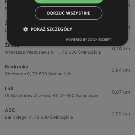
Biedronka
0,23 km
Fińska 4, 72-602 Świnoujście
ODRZUĆ WSZYSTKIE
Żabka
0,64 km
POKAŻ SZCZEGÓŁY
Ul. Barlickiego 4d / 2, 72-602 Świnoujście
POWERED BY COOKIESCRIPT
Żabka
0,74 km
Wybrzeze Władysława Iv 11, 72-600 Świnoujście
Biedronka
0,84 km
Chrobrego 9, 72-600 Świnoujście
Lidl
0,87 km
Ul. Bohaterów Września 41, 72-600 Świnoujście
ABC
0,92 km
Barlickiego, 4, 72-600 Świnoujście