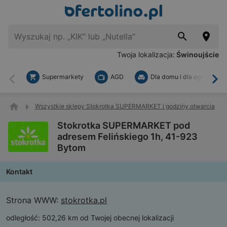
Twoja lokalizacja:
Świnoujście
Supermarkety
AGD
Dla domu i dla ogrodu
Wstecz
Dal
Wszystkie sklepy Stokrotka SUPERMARKET i godziny otwarcia
Stokrotka SUPERMARKET pod
adresem Felińskiego 1h, 41-923
Bytom
Kontakt
Strona WWW:
stokrotka.pl
odległość:
502,26 km od Twojej obecnej lokalizacji