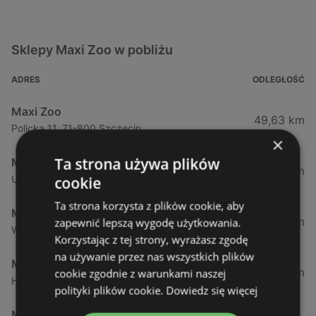
Sklepy Maxi Zoo w pobliżu
ADRES
ODLEGŁOŚĆ
Maxi Zoo
49,63 km
Policka 11, 71-800 Szczecin
×
Ta strona używa plików
Maxi Zoo
57,26 km
Ul. Mieszka I63, 71-011 Szczecin
cookie
Ta strona korzysta z plików cookie, aby
Maxi Zoo
63,12 km
zapewnić lepszą wygodę użytkowania.
Wiosenna 76, 70-807 Szczecin
Korzystając z tej strony, wyrażasz zgodę
na używanie przez nas wszystkich plików
Maxi Zoo
129,83 km
cookie zgodnie z warunkami naszej
Holenderska 72, 75-430 Koszalin
polityki plików cookie.
Dowiedz się więcej
Maxi Zoo