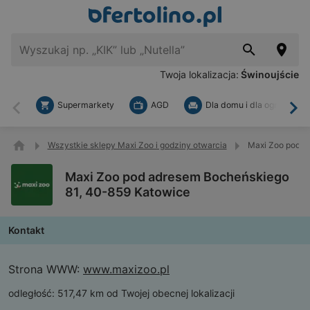
Twoja lokalizacja:
Świnoujście
Supermarkety
AGD
Dla domu i dla ogrodu
Wstecz
Dal
Wszystkie sklepy Maxi Zoo i godziny otwarcia
Maxi Zoo pod a
Maxi Zoo pod adresem Bocheńskiego
81, 40-859 Katowice
Kontakt
Strona WWW:
www.maxizoo.pl
odległość:
517,47 km od Twojej obecnej lokalizacji