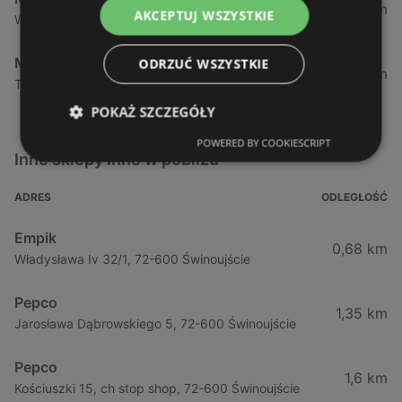
143,61 km
AKCEPTUJ WSZYSTKIE
Walczaka 47, 66-400 Gorzów Wielkopolski
Maxi Zoo
ODRZUĆ WSZYSTKIE
146,15 km
Targowa 7, 66-400 Gorzów Wielkopolski
POKAŻ SZCZEGÓŁY
POWERED BY COOKIESCRIPT
Inne sklepy Inne w pobliżu
ADRES
ODLEGŁOŚĆ
Empik
0,68 km
Władysława Iv 32/1, 72-600 Świnoujście
Pepco
1,35 km
Jarosława Dąbrowskiego 5, 72-600 Świnoujście
Pepco
1,6 km
Kościuszki 15, ch stop shop, 72-600 Świnoujście