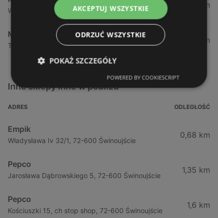
143,61 km
AKCEPTUJ WSZYSTKIE
Walczaka 47, 66-400 Gorzów Wielkopolski
Maxi Zoo
ODRZUĆ WSZYSTKIE
146,15 km
Targowa 7, 66-400 Gorzów Wielkopolski
POKAŻ SZCZEGÓŁY
POWERED BY COOKIESCRIPT
Inne sklepy Inne w pobliżu
ADRES
ODLEGŁOŚĆ
Empik
0,68 km
Władysława Iv 32/1, 72-600 Świnoujście
Pepco
1,35 km
Jarosława Dąbrowskiego 5, 72-600 Świnoujście
Pepco
1,6 km
Kościuszki 15, ch stop shop, 72-600 Świnoujście