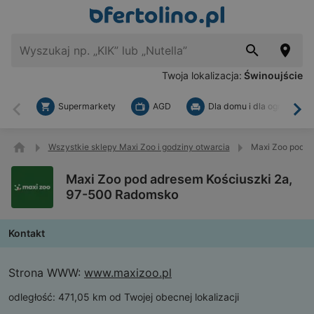
Twoja lokalizacja:
Świnoujście
Supermarkety
AGD
Dla domu i dla ogrodu
Wstecz
Dal
Wszystkie sklepy Maxi Zoo i godziny otwarcia
Maxi Zoo pod a
Maxi Zoo pod adresem Kościuszki 2a,
97-500 Radomsko
Kontakt
Strona WWW:
www.maxizoo.pl
odległość:
471,05 km od Twojej obecnej lokalizacji