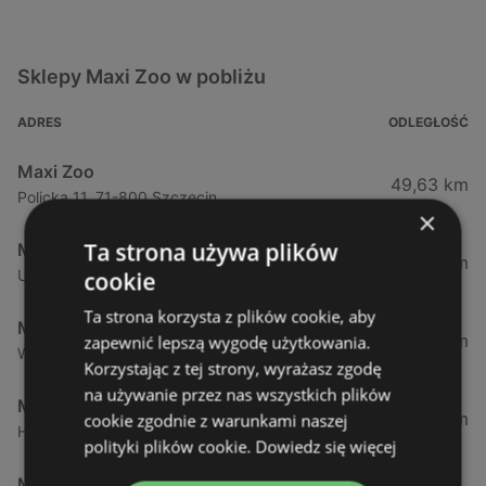
Sklepy Maxi Zoo w pobliżu
ADRES
ODLEGŁOŚĆ
Maxi Zoo
49,63 km
Policka 11, 71-800 Szczecin
×
Ta strona używa plików
Maxi Zoo
57,26 km
Ul. Mieszka I63, 71-011 Szczecin
cookie
Ta strona korzysta z plików cookie, aby
Maxi Zoo
63,12 km
zapewnić lepszą wygodę użytkowania.
Wiosenna 76, 70-807 Szczecin
Korzystając z tej strony, wyrażasz zgodę
na używanie przez nas wszystkich plików
Maxi Zoo
129,83 km
cookie zgodnie z warunkami naszej
Holenderska 72, 75-430 Koszalin
polityki plików cookie.
Dowiedz się więcej
Maxi Zoo