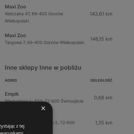
Maxi Zoo
143,61 km
Walczaka 47, 66-400 Gorzów
Wielkopolski
Maxi Zoo
146,15 km
Targowa 7, 66-400 Gorzów Wielkopolski
Inne sklepy Inne w pobliżu
ADRES
ODLEGŁOŚĆ
Empik
0,68 km
Władysława Iv 32/1, 72-600 Świnoujście
×
Pepco
1,35 km
Jarosława Dąbrowskiego 5, 72-600
stając z tej
Świnoujście
z warunkami