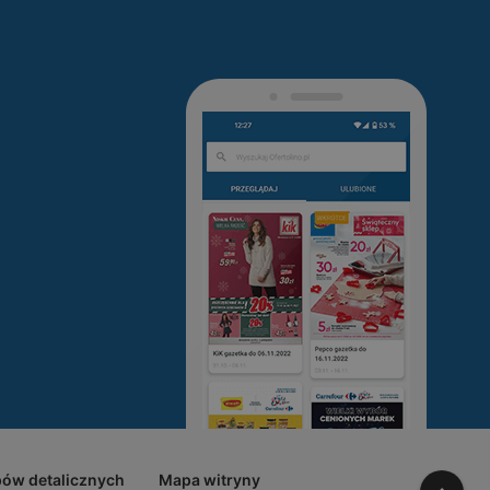
pów detalicznych
Mapa witryny
W gó