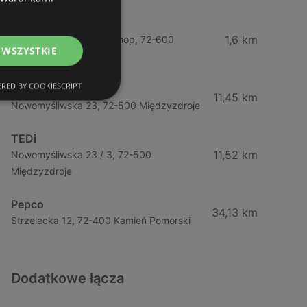
Pepco
1,6 km
Kościuszki 15, ch stop shop, 72-600
 WSZYSTKIE
Świnoujście
RED BY COOKIESCRIPT
Pepco
11,45 km
Nowomyśliwska 23, 72-500 Międzyzdroje
TEDi
11,52 km
Nowomyśliwska 23 / 3, 72-500
Międzyzdroje
Pepco
34,13 km
Strzelecka 12, 72-400 Kamień Pomorski
Dodatkowe łącza