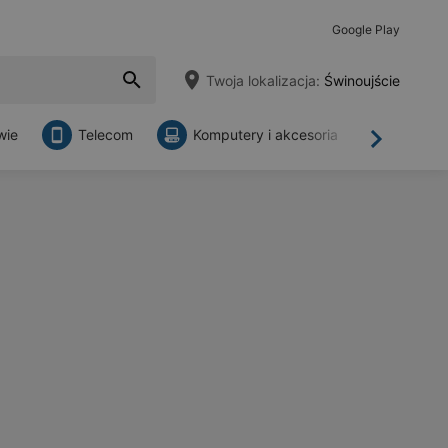
Google Play
Twoja lokalizacja:
Świnoujście
wie
Telecom
Komputery i akcesoria
Sklepy
Dalej