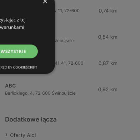
×
Żabka
0,74 km
Wybrzeze Władysława Iv 11, 72-600
Świnoujście
stając z tej
z warunkami
Biedronka
0,84 km
Chrobrego 9, 72-600 Świnoujście
 WSZYSTKIE
Lidl
0,87 km
Ul. Bohaterów Września 41 41, 72-600
RED BY COOKIESCRIPT
Świnoujście
ABC
0,92 km
Barlickiego, 4, 72-600 Świnoujście
Dodatkowe łącza
Oferty Aldi