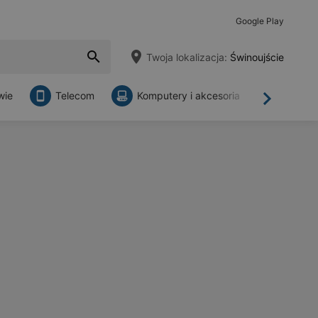
Google Play
Twoja lokalizacja:
Świnoujście
wie
Telecom
Komputery i akcesoria
Sklepy
Dalej