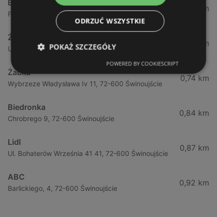
Biedronka
0,23 km
Fińska 4, 72-602 Świnoujście
ODRZUĆ WSZYSTKIE
Żabka
0,64 km
POKAŻ SZCZEGÓŁY
Ul. Barlickiego 4d / 2, 72-602 Świnoujście
POWERED BY COOKIESCRIPT
Żabka
0,74 km
Wybrzeze Władysława Iv 11, 72-600 Świnoujście
Biedronka
0,84 km
Chrobrego 9, 72-600 Świnoujście
Lidl
0,87 km
Ul. Bohaterów Września 41 41, 72-600 Świnoujście
ABC
0,92 km
Barlickiego, 4, 72-600 Świnoujście