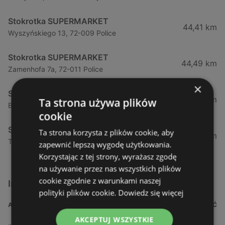
Stokrotka SUPERMARKET
44,41 km
Wyszyńskiego 13, 72-009 Police
Stokrotka SUPERMARKET
44,49 km
Zamenhofa 7a, 72-011 Police
×
Stokrotka SUPERMARKET
50,76 km
Ta strona używa plików
Bezrzecze Górna 7a, 71-218 Szczecin
cookie
Stokrotka SUPERMARKET
Ta strona korzysta z plików cookie, aby
52,5 km
Tatrzańska 3, 71-455 Szczecin
zapewnić lepszą wygodę użytkowania.
Korzystając z tej strony, wyrażasz zgodę
na używanie przez nas wszystkich plików
cookie zgodnie z warunkami naszej
Inne sklepy Supermarkety w pobliżu
polityki plików cookie.
Dowiedz się więcej
ADRES
ODLEGŁOŚĆ
AKCEPTUJ WSZYSTKIE