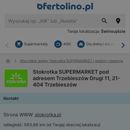
Twoja lokalizacja:
Świnoujście
Supermarkety
AGD
Dla domu i dla ogrodu
Wstecz
Dal
Wszystkie sklepy Stokrotka SUPERMARKET i godziny otwarcia
Stokrotka SUPERMARKET pod
adresem Trzebieszów Drugi 11, 21-
404 Trzebieszów
Kontakt
Strona WWW:
stokrotka.pl
odległość:
593,66 km od Twojej obecnej lokalizacji