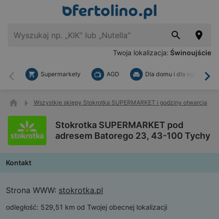
Twoja lokalizacja:
Świnoujście
Supermarkety
AGD
Dla domu i dla ogrodu
Wstecz
Dal
Wszystkie sklepy Stokrotka SUPERMARKET i godziny otwarcia
Stokrotka SUPERMARKET pod
adresem Batorego 23, 43-100 Tychy
Kontakt
Strona WWW:
stokrotka.pl
odległość:
529,51 km od Twojej obecnej lokalizacji