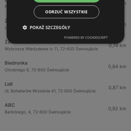
0,23 km
Fińska 4, 72-602 Świnoujście
ODRZUĆ WSZYSTKIE
Żabka
0,64 km
POKAŻ SZCZEGÓŁY
Ul. Barlickiego 4d / 2, 72-602 Świnoujście
POWERED BY COOKIESCRIPT
Żabka
0,74 km
Wybrzeze Władysława Iv 11, 72-600 Świnoujście
Biedronka
0,84 km
Chrobrego 9, 72-600 Świnoujście
Lidl
0,87 km
Ul. Bohaterów Września 41, 72-600 Świnoujście
ABC
0,92 km
Barlickiego, 4, 72-600 Świnoujście