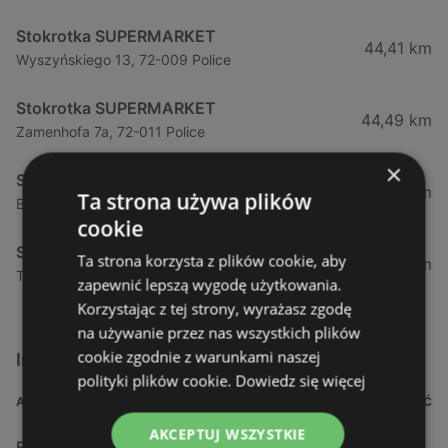
Stokrotka SUPERMARKET
44,41 km
Wyszyńskiego 13, 72-009 Police
Stokrotka SUPERMARKET
44,49 km
Zamenhofa 7a, 72-011 Police
×
Stokrotka SUPERMARKET
50,76 km
Ta strona używa plików
Bezrzecze Górna 7a, 71-218 Szczecin
cookie
Stokrotka SUPERMARKET
Ta strona korzysta z plików cookie, aby
52,5 km
Tatrzańska 3, 71-455 Szczecin
zapewnić lepszą wygodę użytkowania.
Korzystając z tej strony, wyrażasz zgodę
na używanie przez nas wszystkich plików
cookie zgodnie z warunkami naszej
Inne sklepy Supermarkety w pobliżu
polityki plików cookie.
Dowiedz się więcej
ADRES
ODLEGŁOŚĆ
AKCEPTUJ WSZYSTKIE
Biedronka