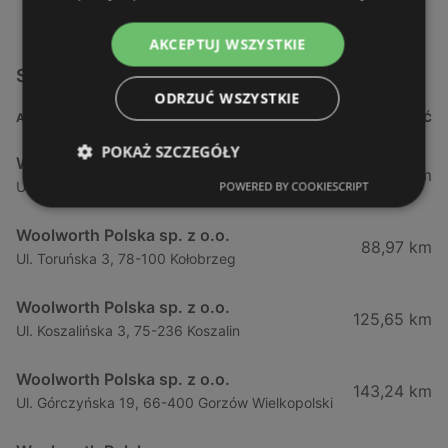
AKCEPTUJ WSZYSTKIE
Sklepy Woolworth Polska sp. z o.o. w pobliżu
ODRZUĆ WSZYSTKIE
ADRES
ODLEGŁOŚĆ
POKAŻ SZCZEGÓŁY
Woolworth Polska sp. z o.o.
77,47 km
Ul. Stargardzka 1a, 73-100 Lipnik
POWERED BY COOKIESCRIPT
Woolworth Polska sp. z o.o.
88,97 km
Ul. Toruńska 3, 78-100 Kołobrzeg
Woolworth Polska sp. z o.o.
125,65 km
Ul. Koszalińska 3, 75-236 Koszalin
Woolworth Polska sp. z o.o.
143,24 km
Ul. Górczyńska 19, 66-400 Gorzów Wielkopolski