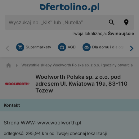
Twoja lokalizacja:
Świnoujście
Supermarkety
AGD
Dla domu i dla ogrodu
Wstecz
Dal
Wszystkie sklepy Woolworth Polska sp. z o.o. i godziny otwarcia
Woolworth Polska sp. z o.o. pod
adresem Ul. Kwiatowa 19a, 83-110
Tczew
Kontakt
Strona WWW:
www.woolworth.pl
odległość:
295,94 km od Twojej obecnej lokalizacji