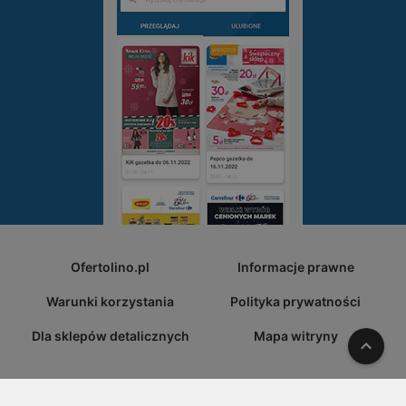
Ofertolino.pl
Informacje prawne
Warunki korzystania
Polityka prywatności
Dla sklepów detalicznych
Mapa witryny
W gó