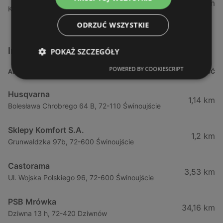
52,9 km
Konstytucji 3 - go maja 6, 72-100 Goleniów
ODRZUĆ WSZYSTKIE
Inne sklepy Dla domu i dla ogrodu w pobliżu
POKAŻ SZCZEGÓŁY
POWERED BY COOKIESCRIPT
ADRES
ODLEGŁOŚĆ
Husqvarna
1,14 km
Bolesława Chrobrego 64 B, 72-110 Świnoujście
Sklepy Komfort S.A.
1,2 km
Grunwaldzka 97b, 72-600 Świnoujście
Castorama
3,53 km
Ul. Wojska Polskiego 96, 72-600 Świnoujście
PSB Mrówka
34,16 km
Dziwna 13 h, 72-420 Dziwnów