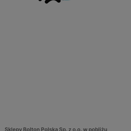
Sklepy Bolton Polska Sp. z o.o. w pobliżu