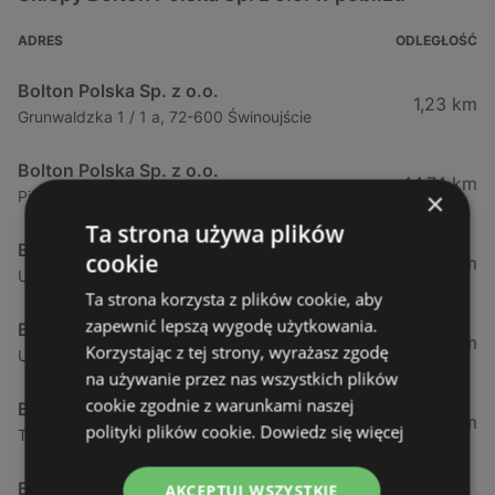
ADRES
ODLEGŁOŚĆ
Bolton Polska Sp. z o.o.
1,23 km
Grunwaldzka 1 / 1 a, 72-600 Świnoujście
Bolton Polska Sp. z o.o.
44,74 km
×
Piłsudskiego 52, 72-009 Police
Ta strona używa plików
Bolton Polska Sp. z o.o.
cookie
50,17 km
Ul. Policka 11d, 71-837 Szczecin
Ta strona korzysta z plików cookie, aby
zapewnić lepszą wygodę użytkowania.
Bolton Polska Sp. z o.o.
51,53 km
Korzystając z tej strony, wyrażasz zgodę
Ul. Modra 114, 71-220 Szczecin
na używanie przez nas wszystkich plików
cookie zgodnie z warunkami naszej
Bolton Polska Sp. z o.o.
51,94 km
polityki plików cookie.
Dowiedz się więcej
Tadeusza Zawadzkiego 143, 71-246 Szczecin
Bolton Polska Sp. z o.o.
AKCEPTUJ WSZYSTKIE