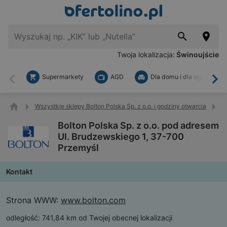
Twoja lokalizacja:
Świnoujście
Supermarkety
AGD
Dla domu i dla ogrodu
Wstecz
Dal
Wszystkie sklepy Bolton Polska Sp. z o.o. i godziny otwarcia
B
Bolton Polska Sp. z o.o. pod adresem
Ul. Brudzewskiego 1, 37-700
Przemyśl
Kontakt
Strona WWW:
www.bolton.com
odległość:
741,84 km od Twojej obecnej lokalizacji