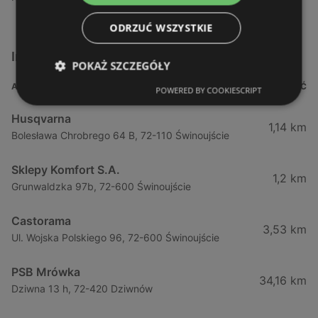
ODRZUĆ WSZYSTKIE
Inne sklepy Dla domu i dla ogrodu w pobliżu
POKAŻ SZCZEGÓŁY
ADRES
ODLEGŁOŚĆ
POWERED BY COOKIESCRIPT
Husqvarna
1,14 km
Bolesława Chrobrego 64 B, 72-110 Świnoujście
Sklepy Komfort S.A.
1,2 km
Grunwaldzka 97b, 72-600 Świnoujście
Castorama
3,53 km
Ul. Wojska Polskiego 96, 72-600 Świnoujście
PSB Mrówka
34,16 km
Dziwna 13 h, 72-420 Dziwnów