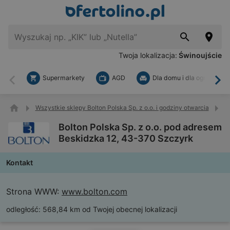
Twoja lokalizacja:
Świnoujście
Supermarkety
AGD
Dla domu i dla ogrodu
Wstecz
Dal
Wszystkie sklepy Bolton Polska Sp. z o.o. i godziny otwarcia
B
Bolton Polska Sp. z o.o. pod adresem
Beskidzka 12, 43-370 Szczyrk
Kontakt
Strona WWW:
www.bolton.com
odległość:
568,84 km od Twojej obecnej lokalizacji