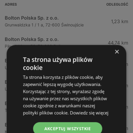
ADRES
ODLEGŁOŚĆ
Bolton Polska Sp. z o.o.
1,23 km
Grunwaldzka 1 / 1 a, 72-600 Świnoujście
Bolton Polska Sp. z o.o.
44,74 km
Piłsudskiego 52, 72-009 Police
×
Ta strona używa plików
Bolton Polska Sp. z o.o.
50,17 km
cookie
Ul. Policka 11d, 71-837 Szczecin
Ta strona korzysta z plików cookie, aby
Bolton Polska Sp. z o.o.
zapewnić lepszą wygodę użytkowania.
51,53 km
Ul. Modra 114, 71-220 Szczecin
Korzystając z tej strony, wyrażasz zgodę
na używanie przez nas wszystkich plików
Bolton Polska Sp. z o.o.
cookie zgodnie z warunkami naszej
51,94 km
Tadeusza Zawadzkiego 143, 71-246 Szczecin
polityki plików cookie.
Dowiedz się więcej
Bolton Polska Sp. z o.o.
52,9 km
AKCEPTUJ WSZYSTKIE
Konstytucji 3 - go maja 6, 72-100 Goleniów