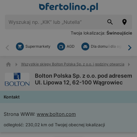
Twoja lokalizacja:
Świnoujście
Supermarkety
AGD
Dla domu i dla ogrodu
Wstecz
Dal
Wszystkie sklepy Bolton Polska Sp. z o.o. i godziny otwarcia
B
Bolton Polska Sp. z o.o. pod adresem
Ul. Lipowa 12, 62-100 Wągrowiec
Kontakt
Strona WWW:
www.bolton.com
odległość:
230,02 km od Twojej obecnej lokalizacji