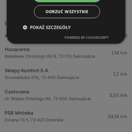
ODRZUĆ WSZYSTKIE
Inne sklepy Dla domu i dla ogrodu w pobliżu
POKAŻ SZCZEGÓŁY
ADRES
ODLEGŁOŚĆ
POWERED BY COOKIESCRIPT
Husqvarna
1,14 km
Bolesława Chrobrego 64 B, 72-110 Świnoujście
Sklepy Komfort S.A.
1,2 km
Grunwaldzka 97b, 72-600 Świnoujście
Castorama
3,53 km
Ul. Wojska Polskiego 96, 72-600 Świnoujście
PSB Mrówka
34,16 km
Dziwna 13 h, 72-420 Dziwnów