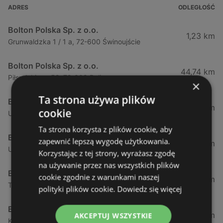
ADRES
ODLEGŁOŚĆ
Bolton Polska Sp. z o.o.
1,23 km
Grunwaldzka 1 / 1 a, 72-600 Świnoujście
Bolton Polska Sp. z o.o.
44,74 km
Piłsudskiego 52, 72-009 Police
×
Ta strona używa plików
Bolton Polska Sp. z o.o.
50,17 km
cookie
Ul. Policka 11d, 71-837 Szczecin
Ta strona korzysta z plików cookie, aby
Bolton Polska Sp. z o.o.
zapewnić lepszą wygodę użytkowania.
51,53 km
Ul. Modra 114, 71-220 Szczecin
Korzystając z tej strony, wyrażasz zgodę
na używanie przez nas wszystkich plików
Bolton Polska Sp. z o.o.
cookie zgodnie z warunkami naszej
51,94 km
Tadeusza Zawadzkiego 143, 71-246 Szczecin
polityki plików cookie.
Dowiedz się więcej
Bolton Polska Sp. z o.o.
52,9 km
AKCEPTUJ WSZYSTKIE
Konstytucji 3 - go maja 6, 72-100 Goleniów