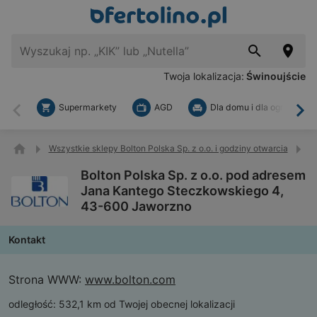
Twoja lokalizacja:
Świnoujście
Supermarkety
AGD
Dla domu i dla ogrodu
Wstecz
Dal
Wszystkie sklepy Bolton Polska Sp. z o.o. i godziny otwarcia
B
Bolton Polska Sp. z o.o. pod adresem
Jana Kantego Steczkowskiego 4,
43-600 Jaworzno
Kontakt
Strona WWW:
www.bolton.com
odległość:
532,1 km od Twojej obecnej lokalizacji