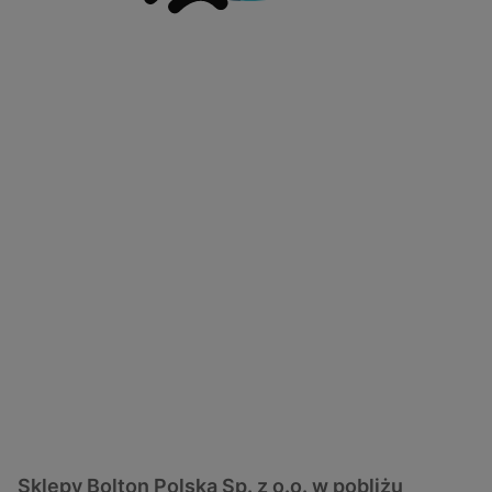
Sklepy Bolton Polska Sp. z o.o. w pobliżu