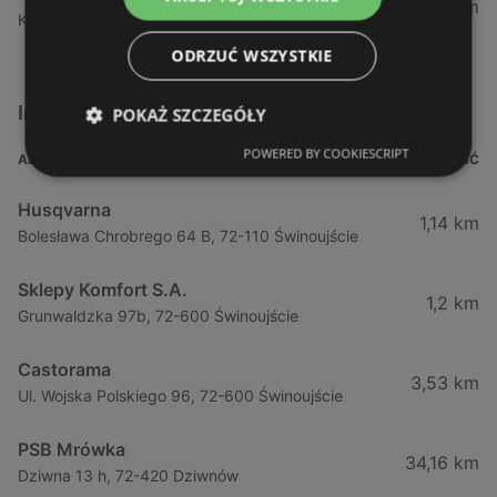
52,9 km
Konstytucji 3 - go maja 6, 72-100 Goleniów
ODRZUĆ WSZYSTKIE
Inne sklepy Dla domu i dla ogrodu w pobliżu
POKAŻ SZCZEGÓŁY
POWERED BY COOKIESCRIPT
ADRES
ODLEGŁOŚĆ
Husqvarna
1,14 km
Bolesława Chrobrego 64 B, 72-110 Świnoujście
Sklepy Komfort S.A.
1,2 km
Grunwaldzka 97b, 72-600 Świnoujście
Castorama
3,53 km
Ul. Wojska Polskiego 96, 72-600 Świnoujście
PSB Mrówka
34,16 km
Dziwna 13 h, 72-420 Dziwnów