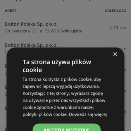
ADRES
ODLEGŁOŚĆ
Bolton Polska Sp. z o.o.
1,23 km
Grunwaldzka 1 / 1 a, 72-600 Świnoujście
Bolton Polska Sp. z o.o.
44,74 km
×
Piłsudskiego 52, 72-009 Police
Ta strona używa plików
Bolton Polska Sp. z o.o.
cookie
50,17 km
Ul. Policka 11d, 71-837 Szczecin
Ta strona korzysta z plików cookie, aby
zapewnić lepszą wygodę użytkowania.
Bolton Polska Sp. z o.o.
51,53 km
Korzystając z tej strony, wyrażasz zgodę
Ul. Modra 114, 71-220 Szczecin
na używanie przez nas wszystkich plików
cookie zgodnie z warunkami naszej
Bolton Polska Sp. z o.o.
51,94 km
polityki plików cookie.
Dowiedz się więcej
Tadeusza Zawadzkiego 143, 71-246 Szczecin
Bolton Polska Sp. z o.o.
AKCEPTUJ WSZYSTKIE