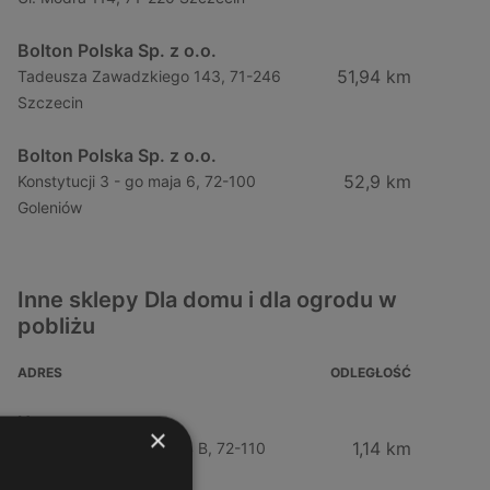
Bolton Polska Sp. z o.o.
51,94 km
Tadeusza Zawadzkiego 143, 71-246
Szczecin
Bolton Polska Sp. z o.o.
52,9 km
Konstytucji 3 - go maja 6, 72-100
Goleniów
Inne sklepy Dla domu i dla ogrodu w
pobliżu
ADRES
ODLEGŁOŚĆ
Husqvarna
×
1,14 km
Bolesława Chrobrego 64 B, 72-110
Świnoujście