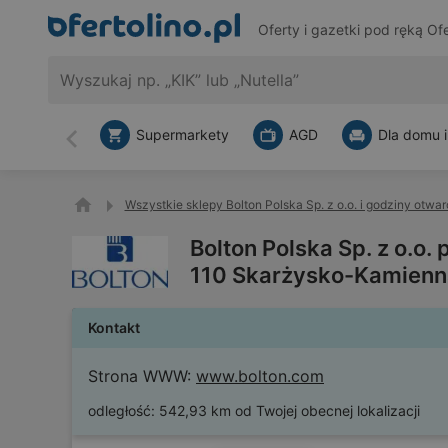
Oferty i gazetki pod ręką
Ofe
Supermarkety
AGD
Dla domu i
Wstecz
Wszystkie sklepy Bolton Polska Sp. z o.o. i godziny otwar
Bolton Polska Sp. z o.o
110 Skarżysko-Kamienn
Kontakt
Strona WWW:
www.bolton.com
odległość:
542,93 km od Twojej obecnej lokalizacji