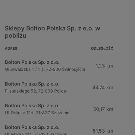
Sklepy Bolton Polska Sp. z o.o. w
pobliżu
ADRES
ODLEGŁOŚĆ
Bolton Polska Sp. z o.o.
1,23 km
Grunwaldzka 1 / 1 a, 72-600 Świnoujście
Bolton Polska Sp. z o.o.
44,74 km
Piłsudskiego 52, 72-009 Police
Bolton Polska Sp. z o.o.
50,17 km
Ul. Policka 11d, 71-837 Szczecin
Bolton Polska Sp. z o.o.
51,53 km
Ul. Modra 114, 71-220 Szczecin