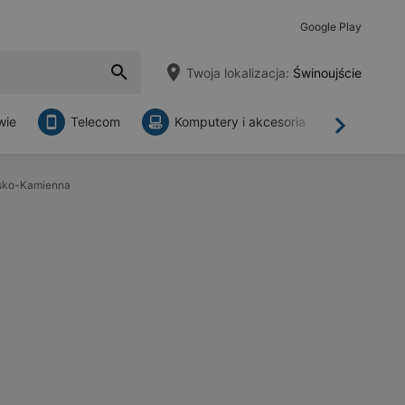
Google Play
Twoja lokalizacja:
Świnoujście
wie
Telecom
Komputery i akcesoria
Sklepy
Dalej
ysko-Kamienna