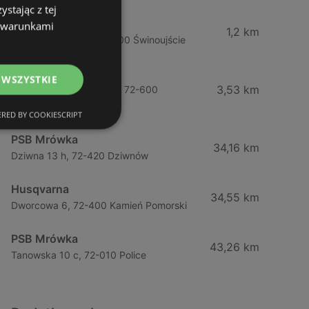
stając z tej
Sklepy Komfort S.A.
z warunkami
1,2 km
Grunwaldzka 97b, 72-600 Świnoujście
Castorama
 WSZYSTKIE
3,53 km
Ul. Wojska Polskiego 96, 72-600
Świnoujście
RED BY COOKIESCRIPT
PSB Mrówka
34,16 km
Dziwna 13 h, 72-420 Dziwnów
Husqvarna
34,55 km
Dworcowa 6, 72-400 Kamień Pomorski
PSB Mrówka
43,26 km
Tanowska 10 c, 72-010 Police