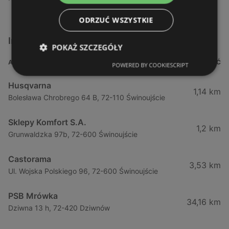
ODRZUĆ WSZYSTKIE
Inne sklepy Dla domu i dla ogrodu w pobliżu
POKAŻ SZCZEGÓŁY
ADRES
ODLEGŁOŚĆ
POWERED BY COOKIESCRIPT
Husqvarna
1,14 km
Bolesława Chrobrego 64 B, 72-110 Świnoujście
Sklepy Komfort S.A.
1,2 km
Grunwaldzka 97b, 72-600 Świnoujście
Castorama
3,53 km
Ul. Wojska Polskiego 96, 72-600 Świnoujście
PSB Mrówka
34,16 km
Dziwna 13 h, 72-420 Dziwnów