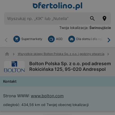
Twoja lokalizacja:
Świnoujście
Supermarkety
AGD
Dla domu i dla ogrodu
Wstecz
Dal
Wszystkie sklepy Bolton Polska Sp. z o.o. i godziny otwarcia
B
Bolton Polska Sp. z o.o. pod adresem
Rokicińska 125, 95-020 Andrespol
Kontakt
Strona WWW:
www.bolton.com
odległość:
434,56 km od Twojej obecnej lokalizacji