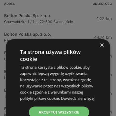
ADRES
ODLEGŁOŚĆ
Bolton Polska Sp. z o.o.
1,23 km
Grunwaldzka 1 / 1 a, 72-600 Świnoujście
Bolton Polska Sp. z o.o.
44,74 km
Piłsudskiego 52, 72-009 Police
×
Ta strona używa plików
Bolton Polska Sp. z o.o.
50,17 km
cookie
Ul. Policka 11d, 71-837 Szczecin
Ta strona korzysta z plików cookie, aby
Bolton Polska Sp. z o.o.
zapewnić lepszą wygodę użytkowania.
51,53 km
Ul. Modra 114, 71-220 Szczecin
Korzystając z tej strony, wyrażasz zgodę
na używanie przez nas wszystkich plików
Bolton Polska Sp. z o.o.
cookie zgodnie z warunkami naszej
51,94 km
Tadeusza Zawadzkiego 143, 71-246 Szczecin
polityki plików cookie.
Dowiedz się więcej
Bolton Polska Sp. z o.o.
52,9 km
AKCEPTUJ WSZYSTKIE
Konstytucji 3 - go maja 6, 72-100 Goleniów