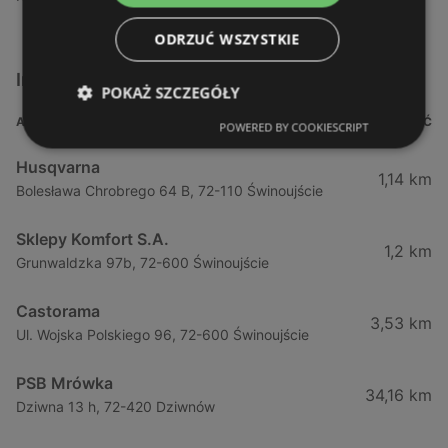
ODRZUĆ WSZYSTKIE
Inne sklepy Dla domu i dla ogrodu w pobliżu
POKAŻ SZCZEGÓŁY
ADRES
ODLEGŁOŚĆ
POWERED BY COOKIESCRIPT
Husqvarna
1,14 km
Bolesława Chrobrego 64 B, 72-110 Świnoujście
Sklepy Komfort S.A.
1,2 km
Grunwaldzka 97b, 72-600 Świnoujście
Castorama
3,53 km
Ul. Wojska Polskiego 96, 72-600 Świnoujście
PSB Mrówka
34,16 km
Dziwna 13 h, 72-420 Dziwnów