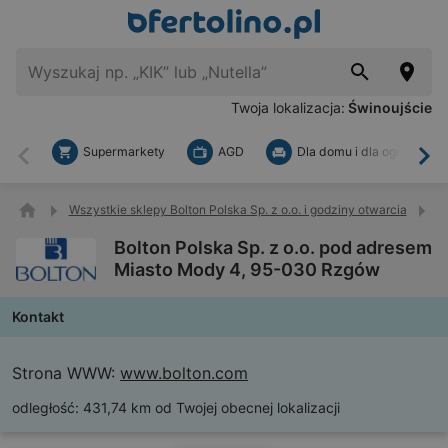
Twoja lokalizacja:
Świnoujście
Supermarkety
AGD
Dla domu i dla ogrodu
Wstecz
Dal
Wszystkie sklepy Bolton Polska Sp. z o.o. i godziny otwarcia
B
Bolton Polska Sp. z o.o. pod adresem
Miasto Mody 4, 95-030 Rzgów
Kontakt
Strona WWW:
www.bolton.com
odległość:
431,74 km od Twojej obecnej lokalizacji