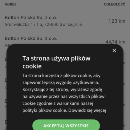
ADRES
ODLEGŁOŚĆ
Bolton Polska Sp. z o.o.
1,23 km
Grunwaldzka 1 / 1 a, 72-600 Świnoujście
Bolton Polska Sp. z o.o.
44,74 km
Piłsudskiego 52, 72-009 Police
×
Ta strona używa plików
Bolton Polska Sp. z o.o.
50,17 km
cookie
Ul. Policka 11d, 71-837 Szczecin
Ta strona korzysta z plików cookie, aby
Bolton Polska Sp. z o.o.
zapewnić lepszą wygodę użytkowania.
51,53 km
Ul. Modra 114, 71-220 Szczecin
Korzystając z tej strony, wyrażasz zgodę
na używanie przez nas wszystkich plików
Bolton Polska Sp. z o.o.
cookie zgodnie z warunkami naszej
51,94 km
Tadeusza Zawadzkiego 143, 71-246 Szczecin
polityki plików cookie.
Dowiedz się więcej
Bolton Polska Sp. z o.o.
52,9 km
AKCEPTUJ WSZYSTKIE
Konstytucji 3 - go maja 6, 72-100 Goleniów