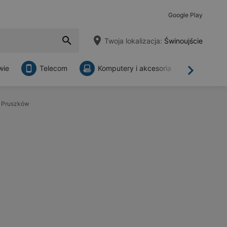
Google Play
Twoja lokalizacja:
Świnoujście
wie
Telecom
Komputery i akcesoria
Sklepy
Dalej
0 Pruszków