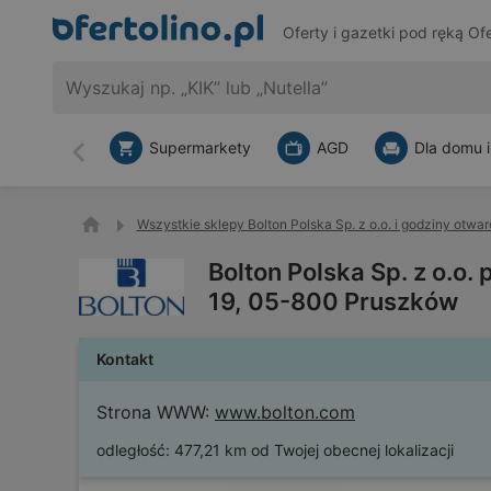
Oferty i gazetki pod ręką
Ofe
Supermarkety
AGD
Dla domu i
Wstecz
Wszystkie sklepy Bolton Polska Sp. z o.o. i godziny otwar
Bolton Polska Sp. z o.o
19, 05-800 Pruszków
Kontakt
Strona WWW:
www.bolton.com
odległość:
477,21 km od Twojej obecnej lokalizacji