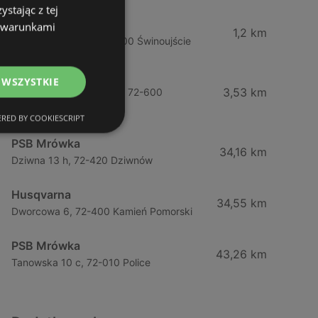
stając z tej
Sklepy Komfort S.A.
z warunkami
1,2 km
Grunwaldzka 97b, 72-600 Świnoujście
Castorama
 WSZYSTKIE
3,53 km
Ul. Wojska Polskiego 96, 72-600
Świnoujście
RED BY COOKIESCRIPT
PSB Mrówka
34,16 km
Dziwna 13 h, 72-420 Dziwnów
Husqvarna
34,55 km
Dworcowa 6, 72-400 Kamień Pomorski
PSB Mrówka
43,26 km
Tanowska 10 c, 72-010 Police