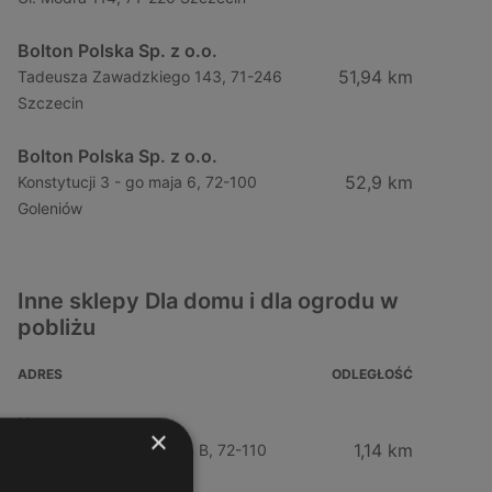
Bolton Polska Sp. z o.o.
51,94 km
Tadeusza Zawadzkiego 143, 71-246
Szczecin
Bolton Polska Sp. z o.o.
52,9 km
Konstytucji 3 - go maja 6, 72-100
Goleniów
Inne sklepy Dla domu i dla ogrodu w
pobliżu
ADRES
ODLEGŁOŚĆ
Husqvarna
×
1,14 km
Bolesława Chrobrego 64 B, 72-110
Świnoujście