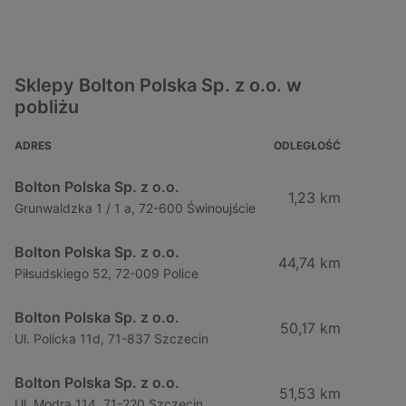
Sklepy Bolton Polska Sp. z o.o. w
pobliżu
ADRES
ODLEGŁOŚĆ
Bolton Polska Sp. z o.o.
1,23 km
Grunwaldzka 1 / 1 a, 72-600 Świnoujście
Bolton Polska Sp. z o.o.
44,74 km
Piłsudskiego 52, 72-009 Police
Bolton Polska Sp. z o.o.
50,17 km
Ul. Policka 11d, 71-837 Szczecin
Bolton Polska Sp. z o.o.
51,53 km
Ul. Modra 114, 71-220 Szczecin