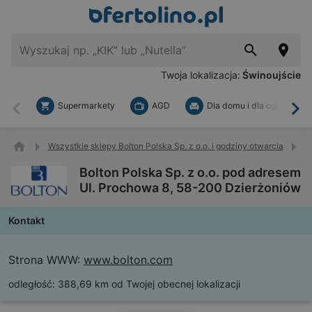
Twoja lokalizacja:
Świnoujście
Supermarkety
AGD
Dla domu i dla ogrodu
Wstecz
Dal
Wszystkie sklepy Bolton Polska Sp. z o.o. i godziny otwarcia
B
Bolton Polska Sp. z o.o. pod adresem
Ul. Prochowa 8, 58-200 Dzierżoniów
Kontakt
Strona WWW:
www.bolton.com
odległość:
388,69 km od Twojej obecnej lokalizacji