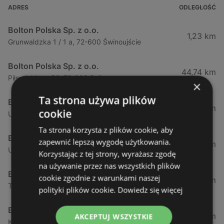
ADRES
ODLEGŁOŚĆ
Bolton Polska Sp. z o.o.
1,23 km
Grunwaldzka 1 / 1 a, 72-600 Świnoujście
Bolton Polska Sp. z o.o.
44,74 km
Piłsudskiego 52, 72-009 Police
×
Ta strona używa plików
Bolton Polska Sp. z o.o.
50,17 km
cookie
Ul. Policka 11d, 71-837 Szczecin
Ta strona korzysta z plików cookie, aby
Bolton Polska Sp. z o.o.
zapewnić lepszą wygodę użytkowania.
51,53 km
Ul. Modra 114, 71-220 Szczecin
Korzystając z tej strony, wyrażasz zgodę
na używanie przez nas wszystkich plików
Bolton Polska Sp. z o.o.
cookie zgodnie z warunkami naszej
51,94 km
Tadeusza Zawadzkiego 143, 71-246 Szczecin
polityki plików cookie.
Dowiedz się więcej
Bolton Polska Sp. z o.o.
52,9 km
AKCEPTUJ WSZYSTKIE
Konstytucji 3 - go maja 6, 72-100 Goleniów