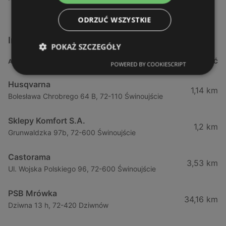
ODRZUĆ WSZYSTKIE
Inne sklepy Dla domu i dla ogrodu w pobliżu
POKAŻ SZCZEGÓŁY
ADRES
ODLEGŁOŚĆ
POWERED BY COOKIESCRIPT
Husqvarna
1,14 km
Bolesława Chrobrego 64 B, 72-110 Świnoujście
Sklepy Komfort S.A.
1,2 km
Grunwaldzka 97b, 72-600 Świnoujście
Castorama
3,53 km
Ul. Wojska Polskiego 96, 72-600 Świnoujście
PSB Mrówka
34,16 km
Dziwna 13 h, 72-420 Dziwnów