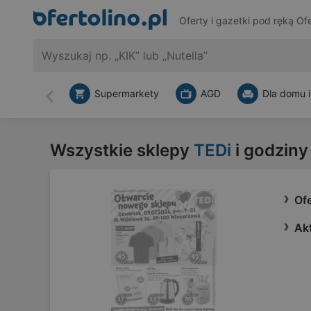
Oferty i gazetki pod ręką
Ofe
Supermarkety
AGD
Dla domu i
Wstecz
Wszystkie sklepy
TEDi
i godziny
Of
Ak