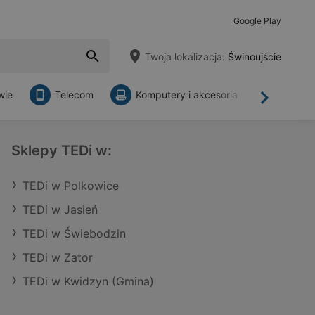
Google Play
Twoja lokalizacja:
Świnoujście
wie
Telecom
Komputery i akcesoria
Sklepy
Dalej
Sklepy TEDi w:
TEDi w Polkowice
TEDi w Jasień
TEDi w Świebodzin
TEDi w Zator
TEDi w Kwidzyn (Gmina)