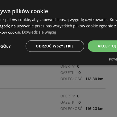
OFERTY:
0
żywa plików cookie
GAZETKI:
0
a z plików cookie, aby zapewnić lepszą wygodę użytkowania. Korzy
ODLEGŁOŚĆ:
91,98 km
 zgodę na używanie przez nas wszystkich plików cookie zgodnie 
ików cookie.
Dowiedz się więcej
OFERTY:
0
GAZETKI:
0
EGÓŁY
ODRZUĆ WSZYSTKIE
AKCEPTUJ
ODLEGŁOŚĆ:
110,76 km
POWE
OFERTY:
0
GAZETKI:
0
ODLEGŁOŚĆ:
113,89 km
OFERTY:
0
GAZETKI:
0
ODLEGŁOŚĆ:
116,23 km