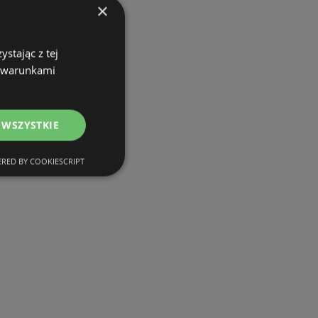
×
stając z tej
z warunkami
 WSZYSTKIE
RED BY COOKIESCRIPT