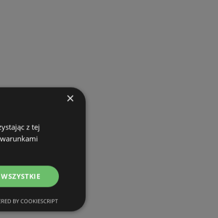
×
stając z tej
z warunkami
 WSZYSTKIE
RED BY COOKIESCRIPT