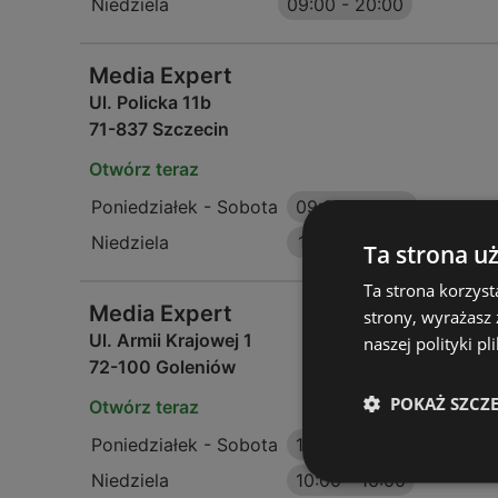
Niedziela
09:00
-
20:00
Media Expert
Ul. Policka 11b
71-837 Szczecin
Otwórz teraz
Poniedziałek - Sobota
09:00
-
21:00
Niedziela
10:00
-
18:00
Ta strona u
Ta strona korzyst
Media Expert
strony, wyrażasz
Ul. Armii Krajowej 1
naszej polityki pl
72-100 Goleniów
POKAŻ SZCZ
Otwórz teraz
Poniedziałek - Sobota
10:00
-
18:00
Niedziela
10:00
-
16:00