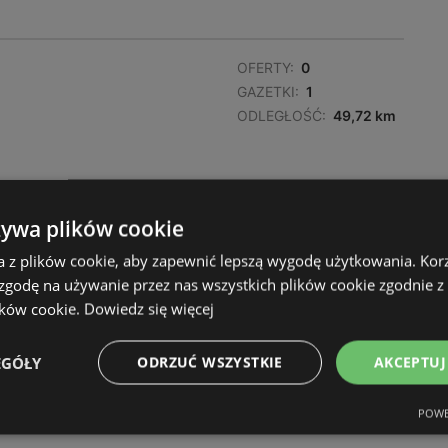
OFERTY:
0
GAZETKI:
1
ODLEGŁOŚĆ:
49,72 km
żywa plików cookie
a z plików cookie, aby zapewnić lepszą wygodę użytkowania. Korzy
OFERTY:
0
 zgodę na używanie przez nas wszystkich plików cookie zgodnie 
GAZETKI:
1
ików cookie.
Dowiedz się więcej
ODLEGŁOŚĆ:
52,68 km
EGÓŁY
ODRZUĆ WSZYSTKIE
AKCEPTUJ
POWE