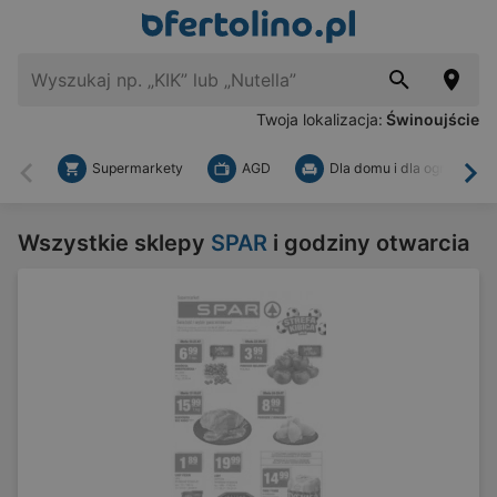
Twoja lokalizacja:
Świnoujście
Supermarkety
AGD
Dla domu i dla ogrodu
Wstecz
Dal
Wszystkie sklepy
SPAR
i godziny otwarcia