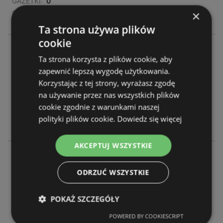
GAZETKI:
0
×
ODLEGŁOŚĆ:
184,65 km
Ta strona używa plików
cookie
SPAR
Ta strona korzysta z plików cookie, aby
Ul.30 stycznia 58a
zapewnić lepszą wygodę użytkowania.
65-300 Międzyrzecz
Korzystając z tej strony, wyrażasz zgodę
na używanie przez nas wszystkich plików
OFERTY:
0
cookie zgodnie z warunkami naszej
GAZETKI:
0
polityki plików cookie.
Dowiedz się więcej
ODLEGŁOŚĆ:
184,65 km
AKCEPTUJ WSZYSTKIE
SPAR
Myszęcin 8e
ODRZUĆ WSZYSTKIE
66-225 Bukowiec Lubuski
POKAŻ SZCZEGÓŁY
OFERTY:
0
GAZETKI:
0
POWERED BY COOKIESCRIPT