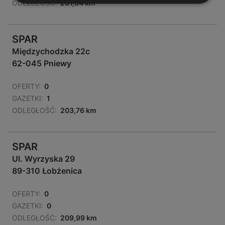
ODLEGŁOŚĆ:
201,64 km
SPAR
Międzychodzka 22c
62-045 Pniewy
OFERTY:
0
GAZETKI:
1
ODLEGŁOŚĆ:
203,76 km
SPAR
Ul. Wyrzyska 29
89-310 Łobżenica
OFERTY:
0
GAZETKI:
0
ODLEGŁOŚĆ:
209,99 km