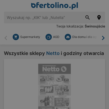
Twoja lokalizacja:
Świnoujście
Supermarkety
AGD
Dla domu i dla ogrodu
Wstecz
Dal
Wszystkie sklepy
Netto
i godziny otwarcia