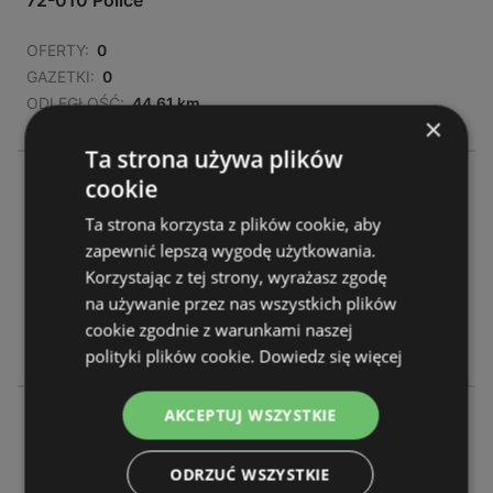
72-010 Police
OFERTY:
0
GAZETKI:
0
ODLEGŁOŚĆ:
44,61 km
×
Ta strona używa plików
Netto
cookie
Szczecińska 7a 7a
Ta strona korzysta z plików cookie, aby
72-003 Dobra
zapewnić lepszą wygodę użytkowania.
Korzystając z tej strony, wyrażasz zgodę
OFERTY:
0
na używanie przez nas wszystkich plików
GAZETKI:
0
cookie zgodnie z warunkami naszej
ODLEGŁOŚĆ:
46,81 km
polityki plików cookie.
Dowiedz się więcej
AKCEPTUJ WSZYSTKIE
Netto
Ul. Policka 1 51 1 51
71-837 Szczecin
ODRZUĆ WSZYSTKIE