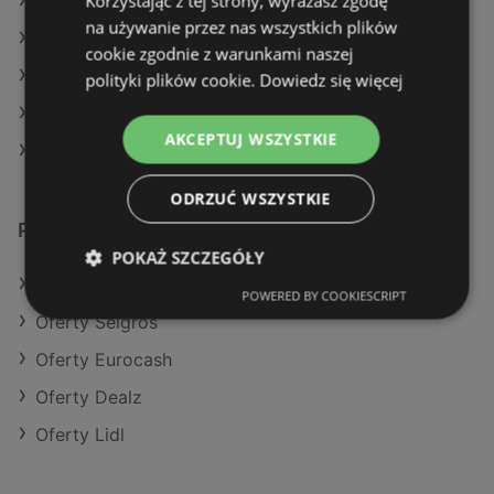
Korzystając z tej strony, wyrażasz zgodę
Aktualne gazetki Żabka
na używanie przez nas wszystkich plików
Aktualne gazetki Gram Market
cookie zgodnie z warunkami naszej
Aktualne gazetki Eurocash
polityki plików cookie.
Dowiedz się więcej
Aktualne gazetki Dealz
AKCEPTUJ WSZYSTKIE
Sklepy Action w Police
ODRZUĆ WSZYSTKIE
Podobne sklepy detaliczne
POKAŻ SZCZEGÓŁY
Oferty POLOmarket
POWERED BY COOKIESCRIPT
Oferty Selgros
Oferty Eurocash
Oferty Dealz
Oferty Lidl