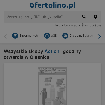
Twoja lokalizacja:
Świnoujście
Supermarkety
AGD
Dla domu i dla ogrodu
Wstecz
Dal
Wszystkie sklepy
Action
i godziny
otwarcia w Oleśnica