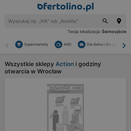
Twoja lokalizacja:
Świnoujście
Supermarkety
AGD
Dla domu i dla ogrodu
Wstecz
Dal
Wszystkie sklepy
Action
i godziny
otwarcia w Wrocław