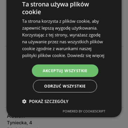
Powstańców Śląskich, 2 - 4
Ta strona używa plików
53-333 Wrocław
cookie
OFERTY:
0
Ta strona korzysta z plików cookie, aby
GAZETKI:
1
zapewnić lepszą wygodę użytkowania.
ODLEGŁOŚĆ:
363,49 km
Korzystając z tej strony, wyrażasz zgodę
na używanie przez nas wszystkich plików
cookie zgodnie z warunkami naszej
Action
polityki plików cookie.
Dowiedz się więcej
Świeradowska, 51 / 57
50-559 Wrocław
AKCEPTUJ WSZYSTKIE
OFERTY:
0
ODRZUĆ WSZYSTKIE
GAZETKI:
1
ODLEGŁOŚĆ:
366,2 km
POKAŻ SZCZEGÓŁY
POWERED BY COOKIESCRIPT
Action
Tyniecka, 4