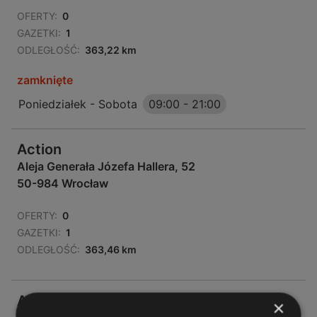
OFERTY:
0
GAZETKI:
1
ODLEGŁOŚĆ:
363,22 km
zamknięte
Poniedziałek - Sobota
09:00
-
21:00
Action
Aleja Generała Józefa Hallera, 52
50-984 Wrocław
OFERTY:
0
GAZETKI:
1
ODLEGŁOŚĆ:
363,46 km
Action
×