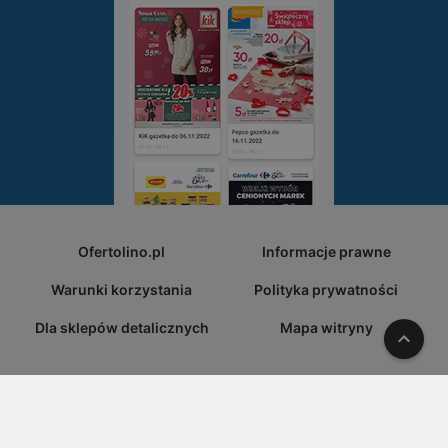
Ofertolino.pl
Informacje prawne
Warunki korzystania
Polityka prywatności
Dla sklepów detalicznych
Mapa witryny
W gó