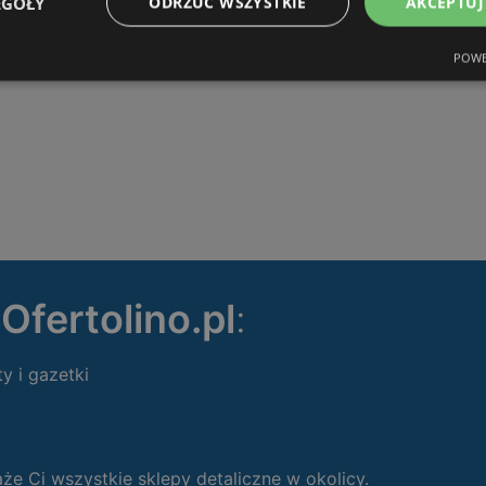
EGÓŁY
ODRZUĆ WSZYSTKIE
AKCEPTUJ
POWE
ę
Ofertolino.pl
:
ty i gazetki
 Ci wszystkie sklepy detaliczne w okolicy.