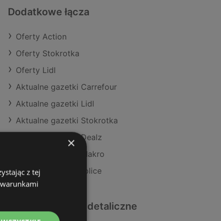
Dodatkowe łącza
Oferty Action
Oferty Stokrotka
Oferty Lidl
Aktualne gazetki Carrefour
Aktualne gazetki Lidl
Aktualne gazetki Stokrotka
Aktualne gazetki Dealz
×
Aktualne gazetki Makro
Sklepy Action w Police
stając z tej
z warunkami
Podobne sklepy detaliczne