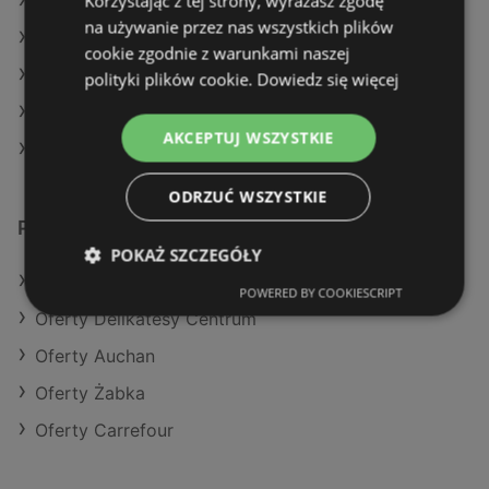
Korzystając z tej strony, wyrażasz zgodę
Aktualne gazetki Carrefour
na używanie przez nas wszystkich plików
Aktualne gazetki Gram Market
cookie zgodnie z warunkami naszej
Aktualne gazetki Dino
polityki plików cookie.
Dowiedz się więcej
Aktualne gazetki Auchan
AKCEPTUJ WSZYSTKIE
Sklepy Action w Police
ODRZUĆ WSZYSTKIE
Podobne sklepy detaliczne
POKAŻ SZCZEGÓŁY
Oferty Stokrotka
POWERED BY COOKIESCRIPT
Oferty Delikatesy Centrum
Oferty Auchan
Oferty Żabka
Oferty Carrefour