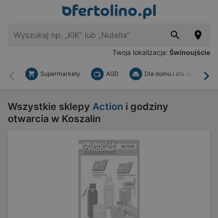
Twoja lokalizacja:
Świnoujście
Supermarkety
AGD
Dla domu i dla ogrodu
Wstecz
Dal
Wszystkie sklepy
Action
i godziny
otwarcia w Koszalin