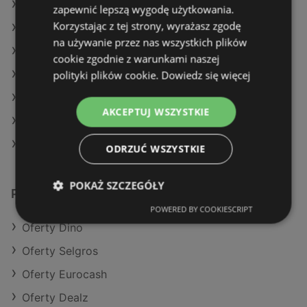
Oferty Lidl
zapewnić lepszą wygodę użytkowania.
Korzystając z tej strony, wyrażasz zgodę
Oferty Żabka
na używanie przez nas wszystkich plików
Aktualne gazetki Auchan
cookie zgodnie z warunkami naszej
polityki plików cookie.
Dowiedz się więcej
Aktualne gazetki Dealz
Aktualne gazetki Eurocash
AKCEPTUJ WSZYSTKIE
Aktualne gazetki Netto
Aktualne gazetki Żabka
ODRZUĆ WSZYSTKIE
POKAŻ SZCZEGÓŁY
Podobne sklepy detaliczne
POWERED BY COOKIESCRIPT
Oferty Dino
Oferty Selgros
Oferty Eurocash
Oferty Dealz