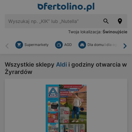
Twoja lokalizacja:
Świnoujście
Supermarkety
AGD
Dla domu i dla ogrodu
Wstecz
Dal
Wszystkie sklepy
Aldi
i godziny otwarcia w
Żyrardów