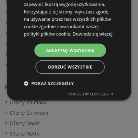
Oferty Eurocash
zapewnić lepszą wygodę użytkowania.
Korzystając z tej strony, wyrażasz zgodę
Oferty SPAR
na używanie przez nas wszystkich plików
Aktualne gazetki Chorten
cookie zgodnie z warunkami naszej
polityki plików cookie.
Dowiedz się więcej
Aktualne gazetki Netto
Aktualne gazetki Stokrotka
AKCEPTUJ WSZYSTKIE
Aktualne gazetki Selgros
Aktualne gazetki Dealz
ODRZUĆ WSZYSTKIE
POKAŻ SZCZEGÓŁY
Podobne sklepy detaliczne
POWERED BY COOKIESCRIPT
Oferty Kaufland
Oferty Eurocash
Oferty Dealz
Oferty Netto