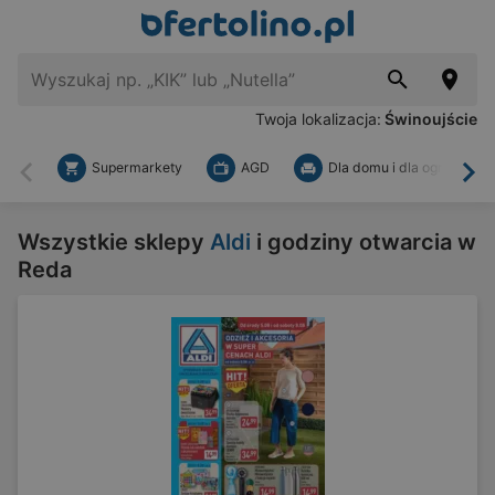
Twoja lokalizacja:
Świnoujście
Supermarkety
AGD
Dla domu i dla ogrodu
Wstecz
Dal
Wszystkie sklepy
Aldi
i godziny otwarcia w
Reda