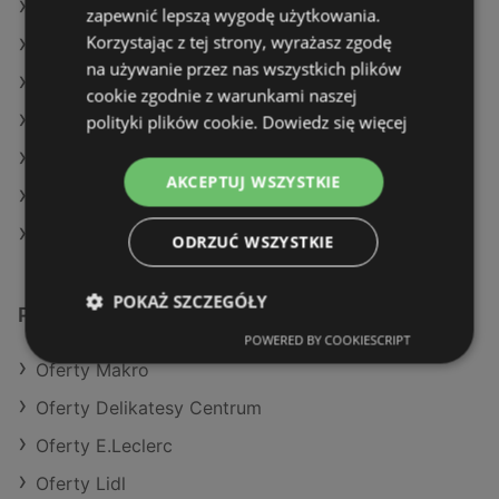
Oferty Delikatesy Centrum
zapewnić lepszą wygodę użytkowania.
Korzystając z tej strony, wyrażasz zgodę
Oferty Carrefour
na używanie przez nas wszystkich plików
Aktualne gazetki E.Leclerc
cookie zgodnie z warunkami naszej
polityki plików cookie.
Dowiedz się więcej
Aktualne gazetki Gram Market
Aktualne gazetki Dealz
AKCEPTUJ WSZYSTKIE
Aktualne gazetki Netto
Aktualne gazetki Auchan
ODRZUĆ WSZYSTKIE
POKAŻ SZCZEGÓŁY
Podobne sklepy detaliczne
POWERED BY COOKIESCRIPT
Oferty Makro
Oferty Delikatesy Centrum
Oferty E.Leclerc
Oferty Lidl