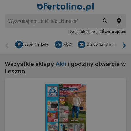
Twoja lokalizacja:
Świnoujście
Supermarkety
AGD
Dla domu i dla ogrodu
Wstecz
Dal
Wszystkie sklepy
Aldi
i godziny otwarcia w
Leszno