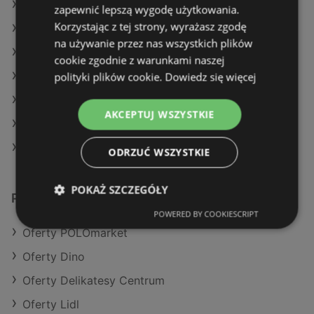
Oferty Action
zapewnić lepszą wygodę użytkowania.
Korzystając z tej strony, wyrażasz zgodę
Oferty Auchan
na używanie przez nas wszystkich plików
Aktualne gazetki Kaufland
cookie zgodnie z warunkami naszej
polityki plików cookie.
Dowiedz się więcej
Aktualne gazetki Biedronka
Aktualne gazetki Auchan
AKCEPTUJ WSZYSTKIE
Aktualne gazetki Selgros
Aktualne gazetki Delikatesy Centrum
ODRZUĆ WSZYSTKIE
POKAŻ SZCZEGÓŁY
Podobne sklepy detaliczne
POWERED BY COOKIESCRIPT
Oferty POLOmarket
Oferty Dino
Oferty Delikatesy Centrum
Oferty Lidl