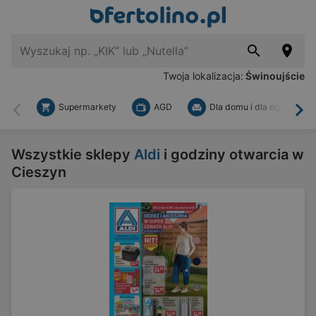
Twoja lokalizacja:
Świnoujście
Supermarkety
AGD
Dla domu i dla ogrodu
Wstecz
Dal
Wszystkie sklepy
Aldi
i godziny otwarcia w
Cieszyn