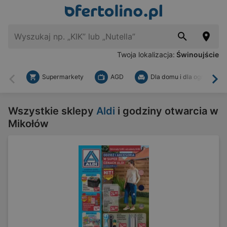
Twoja lokalizacja:
Świnoujście
Supermarkety
AGD
Dla domu i dla ogrodu
Wstecz
Dal
Wszystkie sklepy
Aldi
i godziny otwarcia w
Mikołów