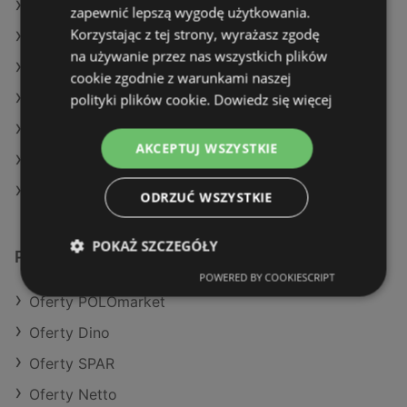
Oferty POLOmarket
zapewnić lepszą wygodę użytkowania.
Korzystając z tej strony, wyrażasz zgodę
Oferty Selgros
na używanie przez nas wszystkich plików
Aktualne gazetki E.Leclerc
cookie zgodnie z warunkami naszej
polityki plików cookie.
Dowiedz się więcej
Aktualne gazetki Carrefour
Aktualne gazetki Makro
AKCEPTUJ WSZYSTKIE
Aktualne gazetki Auchan
Aktualne gazetki Gram Market
ODRZUĆ WSZYSTKIE
POKAŻ SZCZEGÓŁY
Podobne sklepy detaliczne
POWERED BY COOKIESCRIPT
Oferty POLOmarket
Oferty Dino
Oferty SPAR
Oferty Netto