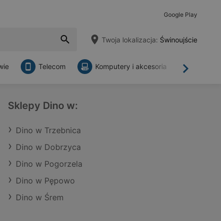
Google Play
Twoja lokalizacja:
Świnoujście
wie
Telecom
Komputery i akcesoria
Sklepy
Dalej
Sklepy Dino w:
Dino w Trzebnica
Dino w Dobrzyca
Dino w Pogorzela
Dino w Pępowo
Dino w Śrem