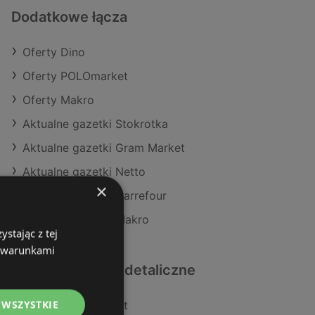
Dodatkowe łącza
Oferty Dino
Oferty POLOmarket
Oferty Makro
Aktualne gazetki Stokrotka
Aktualne gazetki Gram Market
Aktualne gazetki Netto
×
Aktualne gazetki Carrefour
Aktualne gazetki Makro
stając z tej
z warunkami
Podobne sklepy detaliczne
 WSZYSTKIE
Oferty POLOmarket