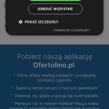
Dodatkowe łącza
ODRZUĆ WSZYSTKIE
Oferty KiK
POKAŻ SZCZEGÓŁY
Sklepy KiK w Police
POWERED BY COOKIESCRIPT
Pobierz naszą aplikację
Ofertolino.pl
:
Filtruj sklepy według kategorii i przeglądaj
produkty i gazetki
Zaplanuj swoje zakupy z naszymi gazetkami
Dowiedz się, gdzie znajdują się nowe gazetki
Pierwszy raz w nowym mieście? Nasza mapa
pokaże Ci wszystkie sklepy detaliczne w okolicy.