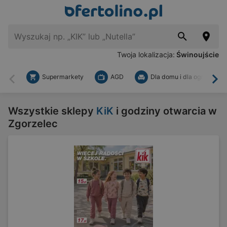
Twoja lokalizacja:
Świnoujście
Supermarkety
AGD
Dla domu i dla ogrodu
Wstecz
Dal
Wszystkie sklepy
KiK
i godziny otwarcia w
Zgorzelec