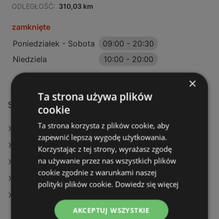
ODLEGŁOŚĆ:
310,03 km
zamknięte
Poniedziałek - Sobota
09:00
-
20:30
Niedziela
10:00
-
20:00
×
Ta strona używa plików
Sklepy KiK w:
cookie
Ta strona korzysta z plików cookie, aby
KiK w Świecie
zapewnić lepszą wygodę użytkowania.
KiK w Kraśnik (Gmina)
Korzystając z tej strony, wyrażasz zgodę
na używanie przez nas wszystkich plików
KiK w Andrychów
cookie zgodnie z warunkami naszej
KiK w Olecko
polityki plików cookie.
Dowiedz się więcej
KiK w Czerwionka-Leszczyny
AKCEPTUJ WSZYSTKIE