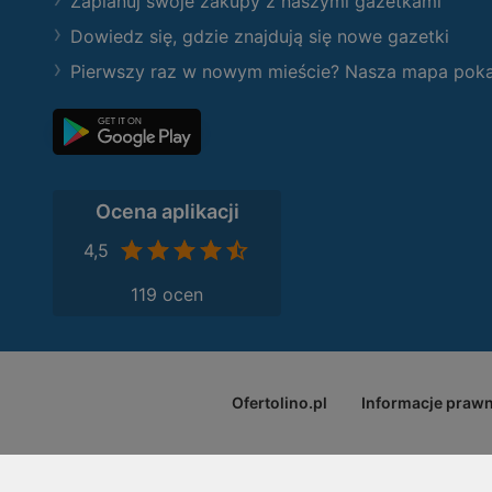
Zaplanuj swoje zakupy z naszymi gazetkami
Dowiedz się, gdzie znajdują się nowe gazetki
Pierwszy raz w nowym mieście? Nasza mapa pokaże
Ocena aplikacji
4,5
119 ocen
Ofertolino.pl
Informacje praw