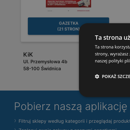
GAZETKA
(21 STRON)
Ta strona u
Ta strona korzyst
strony, wyrażasz
KiK
naszej polityki pl
Ul. Przemysłowa 4b
58-100 Świdnica
POKAŻ SZCZ
Pobierz naszą aplikacj
Filtruj sklepy według kategorii i przeglądaj produk