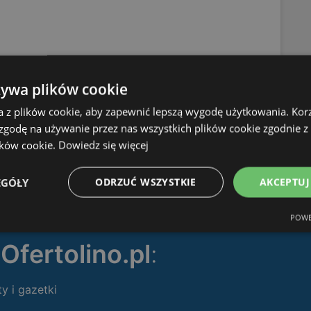
żywa plików cookie
a z plików cookie, aby zapewnić lepszą wygodę użytkowania. Korzy
 zgodę na używanie przez nas wszystkich plików cookie zgodnie 
OFERTY:
0
ików cookie.
Dowiedz się więcej
GAZETKI:
1
ODLEGŁOŚĆ:
371,57 km
EGÓŁY
ODRZUĆ WSZYSTKIE
AKCEPTUJ
POWE
ę
Ofertolino.pl
:
ty i gazetki