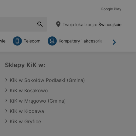
Google Play
Twoja lokalizacja:
Świnoujście
wie
Telecom
Komputery i akcesoria
Sklepy
Dalej
Sklepy KiK w:
KiK w Sokołów Podlaski (Gmina)
KiK w Kosakowo
KiK w Mrągowo (Gmina)
KiK w Kłodawa
KiK w Gryfice