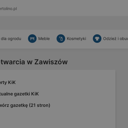
rtolino.pl
 dla ogrodu
Meble
Kosmetyki
Odzież i obu
otwarcia w Zawiszów
rty KiK
ualne gazetki KiK
órz gazetkę (21 stron)