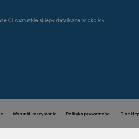
 Ci wszystkie sklepy detaliczne w okolicy.
ne
Warunki korzystania
Polityka prywatności
Dla skle