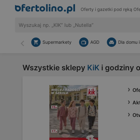
Oferty i gazetki pod ręką
Ofe
Supermarkety
AGD
Dla domu i
Wstecz
Wszystkie sklepy
KiK
i godziny 
Ofe
Akt
Otw