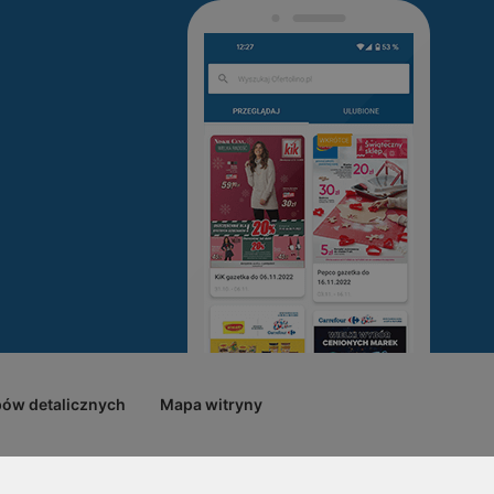
pów detalicznych
Mapa witryny