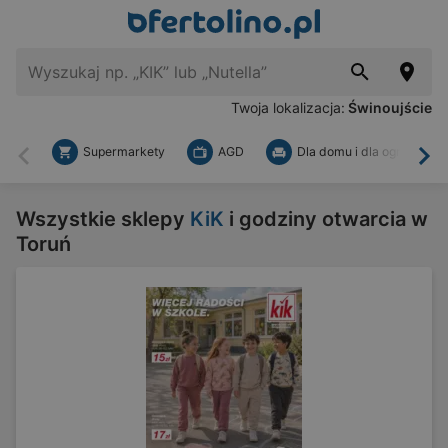
Twoja lokalizacja:
Świnoujście
Supermarkety
AGD
Dla domu i dla ogrodu
Wstecz
Dal
Wszystkie sklepy
KiK
i godziny otwarcia w
Toruń