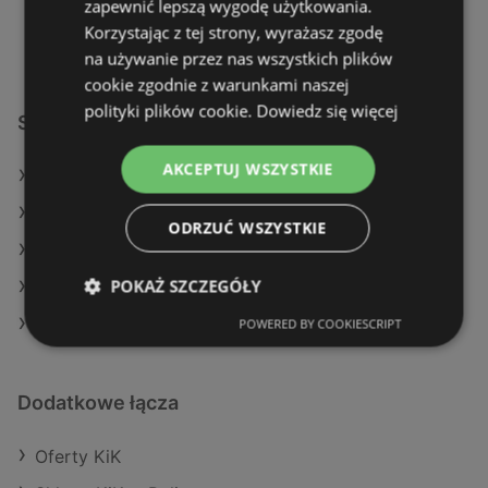
zapewnić lepszą wygodę użytkowania.
Niedziela
10:00
-
18:00
Korzystając z tej strony, wyrażasz zgodę
na używanie przez nas wszystkich plików
cookie zgodnie z warunkami naszej
polityki plików cookie.
Dowiedz się więcej
Sklepy KiK w:
AKCEPTUJ WSZYSTKIE
KiK w Sochaczew (Gmina)
KiK w Głubczyce
ODRZUĆ WSZYSTKIE
KiK w Bielsk Podlaski
POKAŻ SZCZEGÓŁY
KiK w Olsztynek
KiK w Gostyń
POWERED BY COOKIESCRIPT
Dodatkowe łącza
Oferty KiK