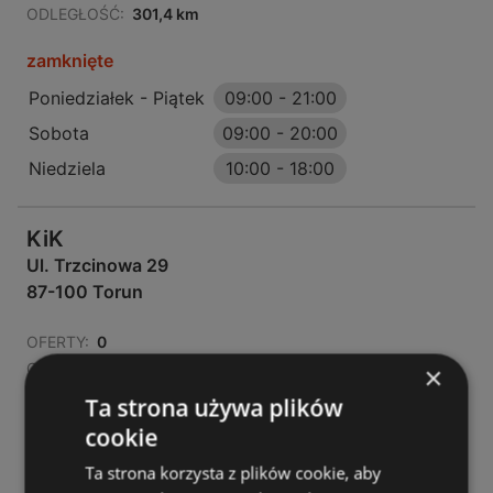
ODLEGŁOŚĆ:
301,4 km
zamknięte
Poniedziałek - Piątek
09:00
-
21:00
Sobota
09:00
-
20:00
Niedziela
10:00
-
18:00
KiK
Ul. Trzcinowa 29
87-100 Torun
OFERTY:
0
GAZETKI:
1
×
ODLEGŁOŚĆ:
306,5 km
Ta strona używa plików
cookie
zamknięte
Ta strona korzysta z plików cookie, aby
Poniedziałek - Sobota
09:00
-
20:00