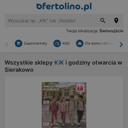
Twoja lokalizacja:
Świnoujście
Supermarkety
AGD
Dla domu i dla ogrodu
Wstecz
Dal
Wszystkie sklepy
KiK
i godziny otwarcia w
Sierakowo