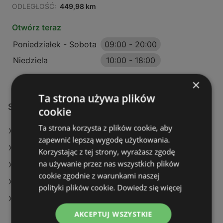
ODLEGŁOŚĆ:
449,98 km
Otwórz teraz
Poniedziałek - Sobota
09:00
-
20:00
Niedziela
10:00
-
18:00
×
Ta strona używa plików
Sklepy KiK w:
cookie
Ta strona korzysta z plików cookie, aby
KiK w Brwinów
zapewnić lepszą wygodę użytkowania.
KiK w Prabuty
Korzystając z tej strony, wyrażasz zgodę
na używanie przez nas wszystkich plików
KiK w Gołdap
cookie zgodnie z warunkami naszej
KiK w Nowy Tomyśl
polityki plików cookie.
Dowiedz się więcej
KiK w Pszczyna
AKCEPTUJ WSZYSTKIE