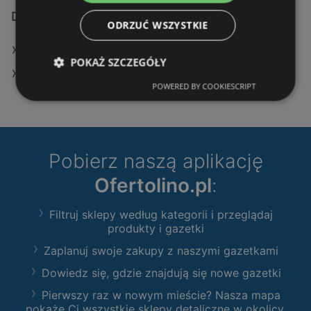
Dodatkowe łącza
ODRZUĆ WSZYSTKIE
Oferty KiK
POKAŻ SZCZEGÓŁY
Sklepy KiK w Police
POWERED BY COOKIESCRIPT
Pobierz naszą aplikację
Ofertolino.pl
:
Filtruj sklepy według kategorii i przeglądaj
produkty i gazetki
Zaplanuj swoje zakupy z naszymi gazetkami
Dowiedz się, gdzie znajdują się nowe gazetki
Pierwszy raz w nowym mieście? Nasza mapa
pokaże Ci wszystkie sklepy detaliczne w okolicy.