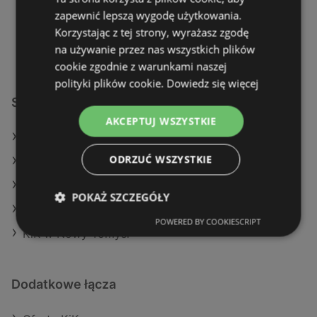
Sobota
08:30
-
18:00
zapewnić lepszą wygodę użytkowania.
Korzystając z tej strony, wyrażasz zgodę
Niedziela
10:00
-
18:00
na używanie przez nas wszystkich plików
cookie zgodnie z warunkami naszej
polityki plików cookie.
Dowiedz się więcej
Sklepy KiK w:
AKCEPTUJ WSZYSTKIE
KiK w Środa Śląska
ODRZUĆ WSZYSTKIE
KiK w Przemyśl
KiK w Gołdap
POKAŻ SZCZEGÓŁY
KiK w Ostróda
POWERED BY COOKIESCRIPT
KiK w Nowy Tomyśl
Dodatkowe łącza