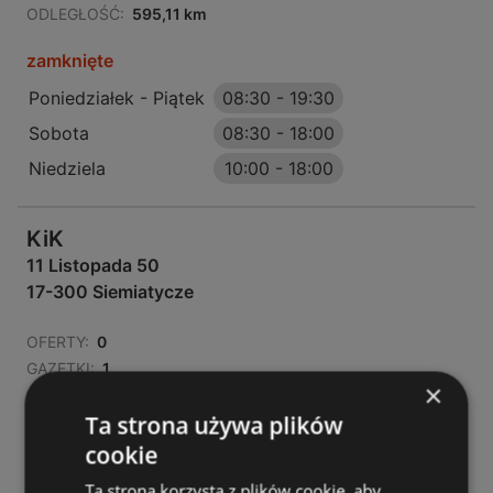
ODLEGŁOŚĆ:
595,11 km
zamknięte
Poniedziałek - Piątek
08:30
-
19:30
Sobota
08:30
-
18:00
Niedziela
10:00
-
18:00
KiK
11 Listopada 50
17-300 Siemiatycze
OFERTY:
0
GAZETKI:
1
×
ODLEGŁOŚĆ:
595,11 km
Ta strona używa plików
zamknięte
cookie
Poniedziałek - Piątek
08:30
-
19:30
Ta strona korzysta z plików cookie, aby