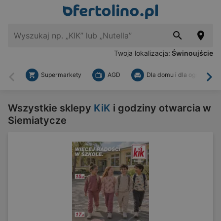
Twoja lokalizacja:
Świnoujście
Supermarkety
AGD
Dla domu i dla ogrodu
Wstecz
Dal
Wszystkie sklepy
KiK
i godziny otwarcia w
Siemiatycze