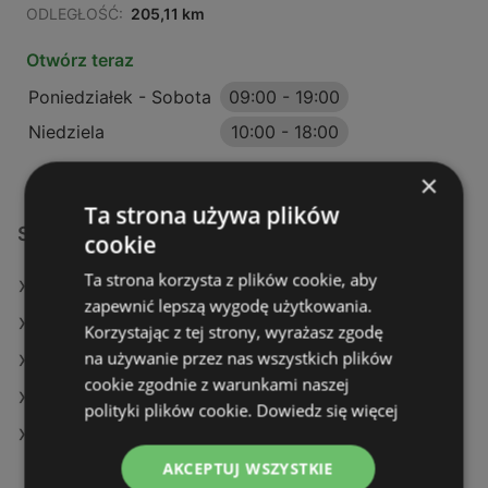
ODLEGŁOŚĆ:
205,11 km
Otwórz teraz
Poniedziałek - Sobota
09:00
-
19:00
Niedziela
10:00
-
18:00
×
Ta strona używa plików
Sklepy KiK w:
cookie
Ta strona korzysta z plików cookie, aby
KiK w Opole Lubelskie
zapewnić lepszą wygodę użytkowania.
KiK w Grodzisk Mazowiecki
Korzystając z tej strony, wyrażasz zgodę
na używanie przez nas wszystkich plików
KiK w Strzelce Opolskie
cookie zgodnie z warunkami naszej
KiK w Wolsztyn
polityki plików cookie.
Dowiedz się więcej
KiK w Złocieniec
AKCEPTUJ WSZYSTKIE