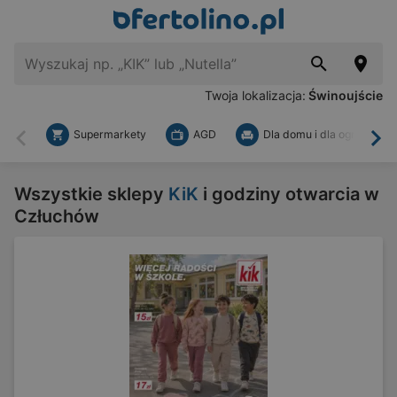
Twoja lokalizacja:
Świnoujście
Supermarkety
AGD
Dla domu i dla ogrodu
Wstecz
Dal
Wszystkie sklepy
KiK
i godziny otwarcia w
Człuchów