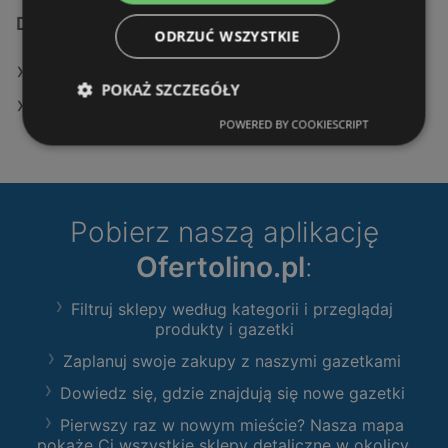
Dodatkowe łącza
ODRZUĆ WSZYSTKIE
Oferty KiK
POKAŻ SZCZEGÓŁY
Sklepy KiK w Police
POWERED BY COOKIESCRIPT
Pobierz naszą aplikację
Ofertolino.pl
:
Filtruj sklepy według kategorii i przeglądaj
produkty i gazetki
Zaplanuj swoje zakupy z naszymi gazetkami
Dowiedz się, gdzie znajdują się nowe gazetki
Pierwszy raz w nowym mieście? Nasza mapa
pokaże Ci wszystkie sklepy detaliczne w okolicy.