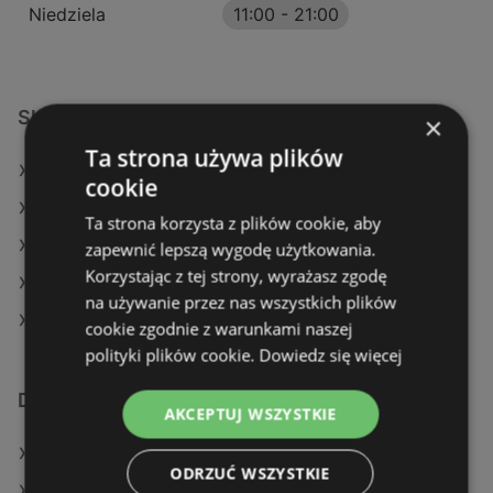
Niedziela
11:00
-
21:00
Sklepy KiK w:
×
Ta strona używa plików
KiK w Przasnysz (Gmina)
cookie
KiK w Mielec (Gmina)
Ta strona korzysta z plików cookie, aby
KiK w Chojnice (Gmina)
zapewnić lepszą wygodę użytkowania.
Korzystając z tej strony, wyrażasz zgodę
KiK w Skierniewice
na używanie przez nas wszystkich plików
KiK w Pszczyna
cookie zgodnie z warunkami naszej
polityki plików cookie.
Dowiedz się więcej
Dodatkowe łącza
AKCEPTUJ WSZYSTKIE
Oferty KiK
ODRZUĆ WSZYSTKIE
Sklepy KiK w Police