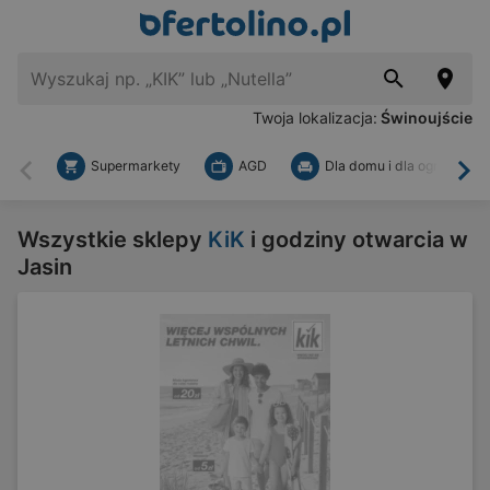
Twoja lokalizacja:
Świnoujście
Supermarkety
AGD
Dla domu i dla ogrodu
Wstecz
Dal
Wszystkie sklepy
KiK
i godziny otwarcia w
Jasin